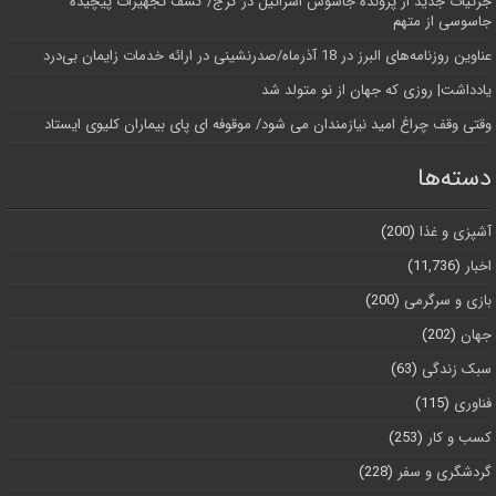
جزئیات جدید از پرونده جاسوس اسرائیل در کرج/‌ کشف تجهیزات پیچیده
جاسوسی از متهم
عناوین روزنامه‌های البرز در ‌18 آذرماه/صدرنشینی در ارائه خدمات زایمان بی‌درد
یادداشت| روزی که جهان از نو متولد شد
وقتی وقف چراغ امید نیازمندان می شود/ موقوفه ای پای بیماران کلیوی ایستاد
دسته‌ها
آشپزی و غذا
(200)
اخبار
(11,736)
بازی و سرگرمی
(200)
جهان
(202)
سبک زندگی
(63)
فناوری
(115)
کسب و کار
(253)
گردشگری و سفر
(228)