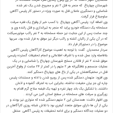
شهرستان چهارباغ که منجر به قتل ۲ نفر و مجروح شدن یک نفر شده
شناسایی و دستگیری عاملان قتل به صورت ویژه در دستور کار پلیس آگاهی
ساوجبلاغ قرار گرفت.
وی اضافه کرد: پلیس آگاهی چهارباغ با کسب خبر از وقوع یک فقره سرقت
مسلحانه یک دستگاه خودرو پراید که منجر به تیراندازی و قتل راننده وی و
چند ساعت پس از این جنایت نیز حمله مسلحانه به ۲ نفر راکب موتورسیکلت
که در آن یکی از راکبان کشته و راکب دیگر نیز موفق به فرار شده بود، سریها
موضوع را در دستورکار قرار داد.
سردار محمدیان گفت: با توجه به اهمیت موضوع کارآگاهان پلیس آگاهی
بلافاصله وارد عمل شده و با اشراف اطلاعاتی و انجام تحقیقات گسترده پلیسی
موفق شدند ۲ نفر از قاتلان مسلح شهرستان چهارباغ را شناسایی و در یک
عملیات منسجم و غافلگیرانه هر ۲ متهم را در کمتر از ۲۴ ساعت از وقوع آخرین
قتل در مخفیگاهشان در یکی از باغ های چهارباغ دستگیر کنند.
وی افزود: متهمان دستگیر شده پس از روبرو شدن با ادله و مستندات پلیس
چاره ای جز بیان حقیقت نداشته، بنابراین لب به اعتراف گشوده و اذعان
داشتند، با تشکیل یک باند چهار نفره و تهیه یک قبضه سلاح گرم اقدام به
زورگیری و سرقت های مسلحانه در سطح استان البرز می کردند .
وی اظهار داشت: همدستان این ۲ متهم دستگیر شده که متواری نیز بودند و
یکی از آن ها دارای سوابق متعدد کیفری بود با تلاش شبانه روزی کارآگاهان در
دو عملیات جداگانه دستگیر و برای ادامه تحقیقات به پلیس آگاهی منتقل