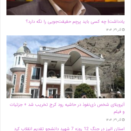
یادداشت| ‌چه کسی باید پرچم حقیقت‌جویی را نگه دارد؟
آذر ۲۹, ۱۴۰۴
اَبَر‌ویلای شخص ذی‌نفوذ در حاشیه‌ رود کرج تخریب شد + جزئیات
و فیلم
آذر ۲۹, ۱۴۰۴
استان البرز در جنگ 12 روزه 7 شهید دانشجو تقدیم انقلاب کرد