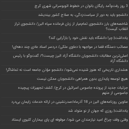
3 روز رفت‌وآمد رایگان بانوان در خطوط اتوبوسرانی شهری کرج
دانشجو باید به دور از سیاست‌زدگی، به صلاح کشور بیندیشد
شاخصه‌های بارز دانشجوی تمام‌عیار از زبان فرمانده سپاه البرز/ دانشجوی تراز
انقلاب کیست؟
یادداشت| چرا دانشگاه باید نقش خود را بازآرایی کند؟
مصائب دستگاه قضا در مواجهه با دعاوی ملکی/ دردسر اسناد عادی چند‌ دهه‌ای!
اصلی‌ترین مطالبات دانشجویان دانشگاه آزاد البرز چیست؟/ گفت‌وگو با رئیس
دانشگاه آز‌اد
هشداری تاریخی که هنوز شنیده نمی‌شود/ دانشجو مؤذن جامعه است نه تماشاگر!
هیچ توسعه پایداری بدون همراهی دانشجویان ممکن نیست
جزئیات جدید از پرونده جاسوس اسرائیل در کرج/‌ کشف تجهیزات پیچیده
جاسوسی از متهم
عناوین روزنامه‌های البرز در ‌18 آذرماه/صدرنشینی در ارائه خدمات زایمان بی‌درد
یادداشت| روزی که جهان از نو متولد شد
وقتی وقف چراغ امید نیازمندان می شود/ موقوفه ای پای بیماران کلیوی ایستاد