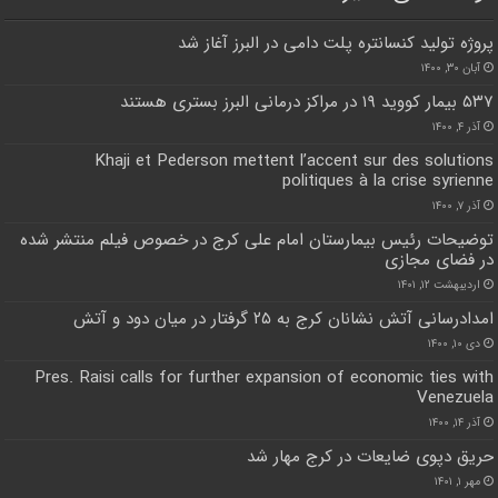
پروژه تولید کنسانتره پلت دامی در البرز آغاز شد
آبان ۳۰, ۱۴۰۰
۵۳۷ بیمار کووید ۱۹ در مراکز درمانی البرز بستری هستند
آذر ۴, ۱۴۰۰
Khaji et Pederson mettent l’accent sur des solutions
politiques à la crise syrienne
آذر ۷, ۱۴۰۰
توضیحات رئیس بیمارستان امام علی کرج در خصوص فیلم منتشر شده
در فضای مجازی
اردیبهشت ۱۲, ۱۴۰۱
امدادرسانی آتش نشانان کرج به ۲۵ گرفتار در میان دود و آتش
دی ۱۰, ۱۴۰۰
Pres. Raisi calls for further expansion of economic ties with
Venezuela
آذر ۱۴, ۱۴۰۰
حریق دپوی ضایعات در کرج مهار شد
مهر ۱, ۱۴۰۱