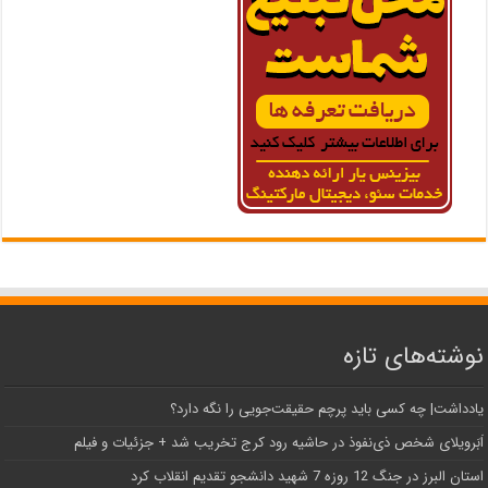
نوشته‌های تازه
یادداشت| ‌چه کسی باید پرچم حقیقت‌جویی را نگه دارد؟
اَبَر‌ویلای شخص ذی‌نفوذ در حاشیه‌ رود کرج تخریب شد + جزئیات و فیلم
استان البرز در جنگ 12 روزه 7 شهید دانشجو تقدیم انقلاب کرد