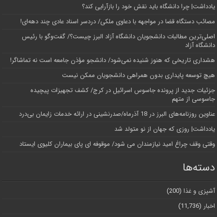
یادداشت| چرا دانشگاه باید نقش خود را بازآرایی کند؟
مصائب دستگاه قضا در مواجهه با دعاوی ملکی/ دردسر اسناد عادی چند‌ دهه‌ای!
اصلی‌ترین مطالبات دانشجویان دانشگاه آزاد البرز چیست؟/ گفت‌وگو با رئیس
دانشگاه آز‌اد
هشداری تاریخی که هنوز شنیده نمی‌شود/ دانشجو مؤذن جامعه است نه تماشاگر!
هیچ توسعه پایداری بدون همراهی دانشجویان ممکن نیست
جزئیات جدید از پرونده جاسوس اسرائیل در کرج/‌ کشف تجهیزات پیچیده
جاسوسی از متهم
عناوین روزنامه‌های البرز در ‌18 آذرماه/صدرنشینی در ارائه خدمات زایمان بی‌درد
یادداشت| روزی که جهان از نو متولد شد
وقتی وقف چراغ امید نیازمندان می شود/ موقوفه ای پای بیماران کلیوی ایستاد
دسته‌ها
آشپزی و غذا
(200)
اخبار
(11,736)