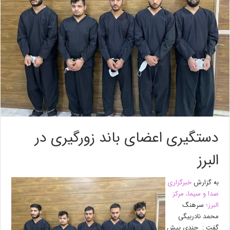
دستگیری اعضای باند زورگیری در
البرز
به گزارش
خبرگزاری
صدا و سیما، مرکز
البرز؛
سرهنگ
محمد نادربیگی
گفت : چندی پیش