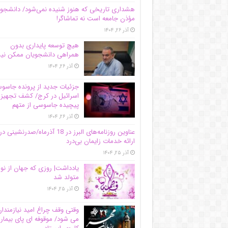
هشداری تاریخی که هنوز شنیده نمی‌شود/ دانشجو
مؤذن جامعه است نه تماشاگر!
آذر ۲۶, ۱۴۰۴
هیچ توسعه پایداری بدون
همراهی دانشجویان ممکن ن
آذر ۲۶, ۱۴۰۴
جزئیات جدید از پرونده جاس
اسرائیل در کرج/‌ کشف تجهیز
پیچیده جاسوسی از متهم
آذر ۲۶, ۱۴۰۴
عناوین روزنامه‌های البرز در ‌18 آذرماه/صدرنشینی در
ارائه خدمات زایمان بی‌درد
آذر ۲۵, ۱۴۰۴
یادداشت| روزی که جهان از نو
متولد شد
آذر ۲۵, ۱۴۰۴
وقتی وقف چراغ امید نیازمندا
می شود/ موقوفه ای پای بیمار