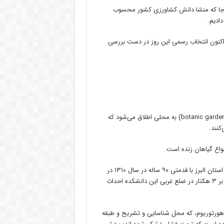
حت را از آن‌جا که منشا دانش کشاورزی کشور محسوب
ادیم.
 ۲۰ مهر برگزار شده است، اما اکنون انتخاب رسمی این روز در دست بررسی
حسن شاهمحمدی البرزپژوه می‌گوید: باغ گیاه شناسی یا باغ بوتانیک (botanic garden) به محلی اطلاق می‌شود که
کنند.
انواع گیاهان زنده است.
شاهمحمدی می‌گوید: اولین باغ گیاه شناسی نوین ایران و خاورمیانه در استان البرز با قدمتی ۹۰ ساله در سال ۱۳۱۰ در
مدرسه عالی فلاحت، محل فعلی دانشکده کشاورزی کرج با وسعتی بالغ بر ۳ هکتار در ضلع غربی این دانشکده احداث
هورتوریوم، که محل شناسایی و تشریح و طبقه