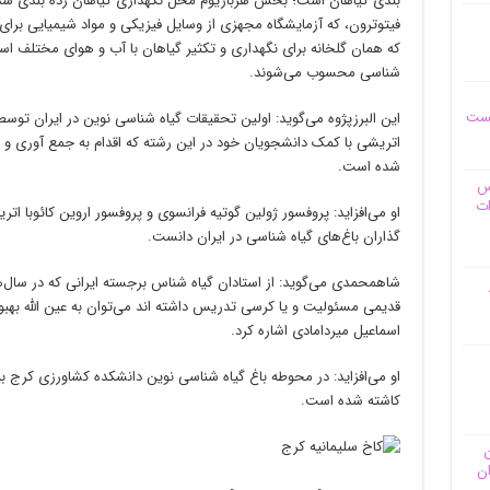
بندی گیاهان است؛ بخش هرباریوم محل نگهداری گیاهان رده بندی
فیتوترون، که آزمایشگاه مجهزی از وسایل فیزیکی و مواد شیمیایی برا
که همان گلخانه برای نگهداری و تکثیر گیاهان با آب و هوای مختلف
شناسی محسوب می‌شوند.
یست
این البرزپژوه می‌گوید: اولین تحقیقات گیاه شناسی نوین در ایران توس
اتریشی با کمک دانشجویان خود در این رشته که اقدام به جمع آوری و ش
شده است.
وس
ات
او می‌افزاید: پروفسور ژولین گوتیه فرانسوی و پروفسور اروین کائوبا ات
گذاران باغ‌های گیاه شناسی در ایران دانست.
شاهمحمدی می‌گوید: از استادان گیاه شناس برجسته ایرانی که در سال‌
قدیمی مسئولیت و یا کرسی تدریس داشته اند می‌توان به عین الله بهبود
اسماعیل میردامادی اشاره کرد.
کاشته شده است.
ن
ان