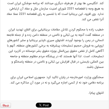
کند. انگلیسی ها بهتر از هرطرف دیگری میدانند که برنامه موشکی ایران است
به هیچ وجه با قطعنامه 2331 شورای امنیت سازمان ملل و مفاد آن ارتباطی
ندارد. وی افزود، این بریتانیا است که با تفسیر به رای قطعنامه 2231 عملا مفاد
آنرا نقض می کند.
خطیب زاده با محکوم کردن تلاش مقامات بریتانیایی برای القای تهدید ایران
در منطقه گفت آنچه به بی ثباتی و ناامنی در منطقه دامن زده و از جمله فاجعه
انسانی در یمن را بوجود آورده، اشتهای سیری ناپذیر بریتانیا و سایر کشورهای
اروپایی به فروش حجیم تسلیحات پیشرفته به برخی کشورهای منطقه، آنهم با
آگاهی کامل از نقض حقوق بین‌الملل بویژه حقوق بشر دوستانه در کاربرد این
تسلیحات، است. لذا آنها هستند که در پیشگاه مردم مظلوم منطقه و جامعه
بین المللی بایستی در قبال افزایش بی ثباتی و ناامنی در منطقه پاسخگو و
مسئول باشند.
سخنگوی وزارت امورخارجه در پایان تاکید کرد: جمهوری اسلامی ایران برای
برنامه دفاعی خود نه از کسی اجازه می‌گیرد و نه در مورد آن مذاکره می کند.
انتهای پیام/.