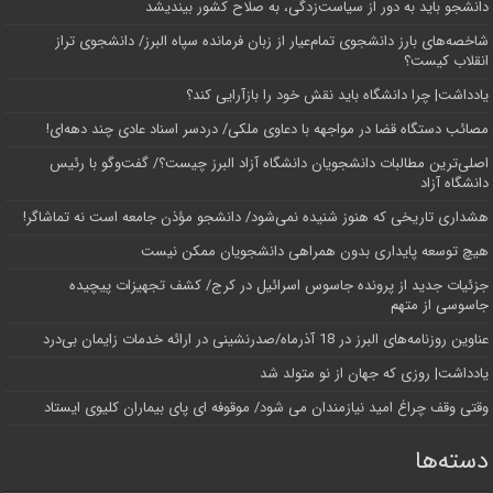
دانشجو باید به دور از سیاست‌زدگی، به صلاح کشور بیندیشد
شاخصه‌های بارز دانشجوی تمام‌عیار از زبان فرمانده سپاه البرز/ دانشجوی تراز
انقلاب کیست؟
یادداشت| چرا دانشگاه باید نقش خود را بازآرایی کند؟
مصائب دستگاه قضا در مواجهه با دعاوی ملکی/ دردسر اسناد عادی چند‌ دهه‌ای!
اصلی‌ترین مطالبات دانشجویان دانشگاه آزاد البرز چیست؟/ گفت‌وگو با رئیس
دانشگاه آز‌اد
هشداری تاریخی که هنوز شنیده نمی‌شود/ دانشجو مؤذن جامعه است نه تماشاگر!
هیچ توسعه پایداری بدون همراهی دانشجویان ممکن نیست
جزئیات جدید از پرونده جاسوس اسرائیل در کرج/‌ کشف تجهیزات پیچیده
جاسوسی از متهم
عناوین روزنامه‌های البرز در ‌18 آذرماه/صدرنشینی در ارائه خدمات زایمان بی‌درد
یادداشت| روزی که جهان از نو متولد شد
وقتی وقف چراغ امید نیازمندان می شود/ موقوفه ای پای بیماران کلیوی ایستاد
دسته‌ها