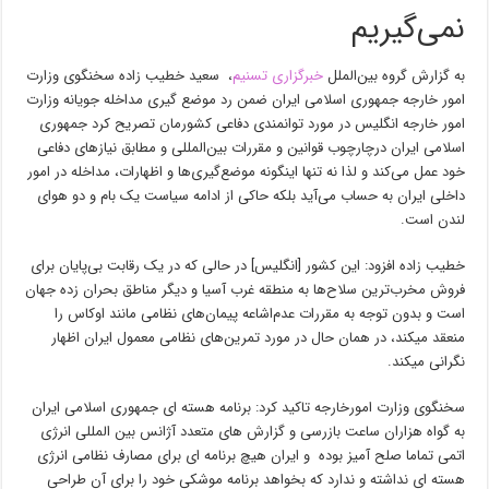
نمی‌گیریم
به گزارش گروه بین‌الملل
خبرگزاری تسنیم
، سعید خطیب زاده سخنگوی وزارت
امور خارجه جمهوری اسلامی ایران ضمن رد موضع گیری مداخله جویانه وزارت
امور خارجه انگلیس در مورد توانمندی دفاعی کشورمان تصریح کرد جمهوری
اسلامی ایران درچارچوب قوانین و مقررات بین‌المللی و مطابق نیازهای دفاعی
خود عمل می‌کند و لذا نه تنها اینگونه موضع‌گیری‌ها و اظهارات، مداخله در امور
داخلی ایران به حساب می‌آید بلکه حاکی از ادامه سیاست یک بام و دو هوای
لندن است.
خطیب زاده افزود: این کشور [انگلیس] در حالی که در یک رقابت بی‌پایان برای
فروش مخرب‌ترین سلاح‌ها به منطقه غرب آسیا و دیگر مناطق بحران زده جهان
است و بدون توجه به مقررات عدم‌اشاعه پیمان‌های نظامی مانند اوکاس را
منعقد میکند، در همان حال در مورد تمرین‌های نظامی معمول ایران اظهار
نگرانی میکند.
سخنگوی وزارت امورخارجه تاکید کرد: برنامه هسته ای جمهوری اسلامی ایران
به گواه هزاران ساعت بازرسی و گزارش های متعدد آژانس بین المللی انرژی
اتمی تماما صلح آمیز بوده و ایران هیچ برنامه ای برای مصارف نظامی انرژی
هسته ای نداشته و ندارد که بخواهد برنامه موشکی خود را برای آن طراحی