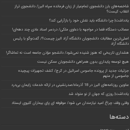
شاخصه‌های بارز دانشجوی تمام‌عیار از زبان فرمانده سپاه البرز/ دانشجوی تراز
انقلاب کیست؟
یادداشت| چرا دانشگاه باید نقش خود را بازآرایی کند؟
مصائب دستگاه قضا در مواجهه با دعاوی ملکی/ دردسر اسناد عادی چند‌ دهه‌ای!
اصلی‌ترین مطالبات دانشجویان دانشگاه آزاد البرز چیست؟/ گفت‌وگو با رئیس
دانشگاه آز‌اد
هشداری تاریخی که هنوز شنیده نمی‌شود/ دانشجو مؤذن جامعه است نه تماشاگر!
هیچ توسعه پایداری بدون همراهی دانشجویان ممکن نیست
جزئیات جدید از پرونده جاسوس اسرائیل در کرج/‌ کشف تجهیزات پیچیده
جاسوسی از متهم
عناوین روزنامه‌های البرز در ‌18 آذرماه/صدرنشینی در ارائه خدمات زایمان بی‌درد
یادداشت| روزی که جهان از نو متولد شد
وقتی وقف چراغ امید نیازمندان می شود/ موقوفه ای پای بیماران کلیوی ایستاد
دسته‌ها