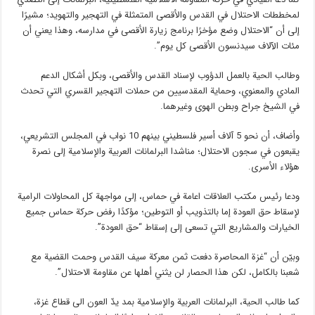
لمخططات الاحتلال في القدس والأقصى المتمثلة في التهجير والتهويد؛ مشيرًا
إلى أن “الاحتلال وضع مؤخرًا برنامج زيارة الأقصى في مدارسه، وهذا يعني أن
مئات الآلاف سيدنسون الأقصى كل يوم”.
وطالب الحية بالعمل الدؤوب لإسناد القدس والأقصى، وبكل أشكال الدعم
المادي والمعنوي، وحماية المقدسيين من حملات التهجير القسري التي تحدث
في الشيخ جراح وبطن الهوى وغيرهما.
وأضاف، أن نحو 5 آلاف أسير فلسطيني بينهم 10 نواب في المجلس التشريعي،
يقبعون في سجون الاحتلال؛ مناشدا البرلمانات العربية والإسلامية إلى نصرة
هؤلاء الأسرى.
ودعا رئيس مكتب العلاقات اعامة في حماس، إلى مواجهة كل المحاولات الرامية
لإسقاط حق العودة إما بالتذويب أو التوطين؛ مؤكدًا رفض حركة حماس جميع
الخيارات والمشاريع التي تسعى إلى إسقاط “حق العودة”.
وبيّن أن “غزة المحاصرة دفعت ثمن معركة سيف القدس وحمت القضية مع
شعبنا بالكامل، لكن هذا الحصار لن يثني أهلها عن مقاومة الاحتلال”.
كما طالب الحية، البرلمانات العربية والإسلامية بمد يدّ العون الى قطاع غزة،