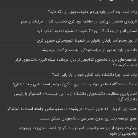
یادداشت| ‌چه کسی باید پرچم حقیقت‌جویی را نگه دارد؟
اَبَر‌ویلای شخص ذی‌نفوذ در حاشیه‌ رود کرج تخریب شد + جزئیات و فیلم
استان البرز در جنگ 12 روزه 7 شهید دانشجو تقدیم انقلاب کرد
3 روز رفت‌وآمد رایگان بانوان در خطوط اتوبوسرانی شهری کرج
دانشجو باید به دور از سیاست‌زدگی، به صلاح کشور بیندیشد
شاخصه‌های بارز دانشجوی تمام‌عیار از زبان فرمانده سپاه البرز/ دانشجوی تراز
انقلاب کیست؟
یادداشت| چرا دانشگاه باید نقش خود را بازآرایی کند؟
مصائب دستگاه قضا در مواجهه با دعاوی ملکی/ دردسر اسناد عادی چند‌ دهه‌ای!
اصلی‌ترین مطالبات دانشجویان دانشگاه آزاد البرز چیست؟/ گفت‌وگو با رئیس
دانشگاه آز‌اد
هشداری تاریخی که هنوز شنیده نمی‌شود/ دانشجو مؤذن جامعه است نه تماشاگر!
هیچ توسعه پایداری بدون همراهی دانشجویان ممکن نیست
جزئیات جدید از پرونده جاسوس اسرائیل در کرج/‌ کشف تجهیزات پیچیده
جاسوسی از متهم