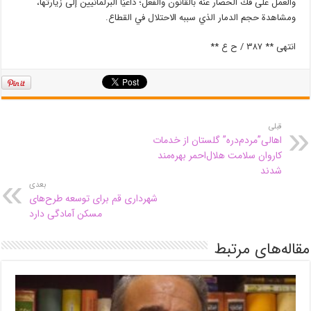
والعمل على فك الحصار عنه بالقانون والفعل؛ داعيًا البرلمانيين إلى زيارتها،
ومشاهدة حجم الدمار الذي سببه الاحتلال في القطاع.
انتهى ** ٣٨٧ / ح ع **
قبلی
اهالی”مردم‌دره” گلستان از خدمات
کاروان سلامت هلال‌احمر بهره‌مند
شدند
بعدی
شهرداری قم برای توسعه طرح‌های
مسکن آمادگی دارد
مقاله‌های مرتبط