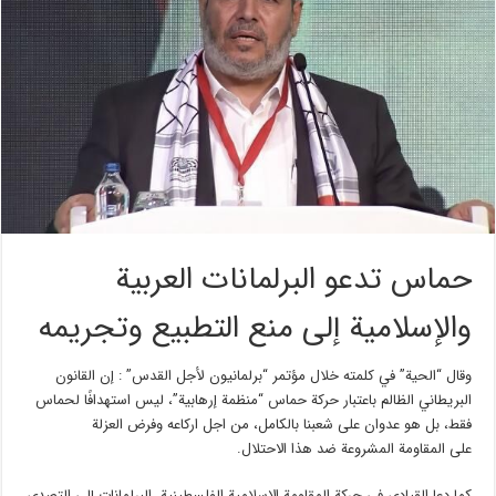
حماس تدعو البرلمانات العربية
والإسلامية إلى منع التطبيع وتجريمه
وقال “الحية” في كلمته خلال مؤتمر “برلمانيون لأجل القدس” : إن القانون
البريطاني الظالم باعتبار حركة حماس “منظمة إرهابية”، ليس استهدافًا لحماس
فقط، بل هو عدوان على شعبنا بالكامل، من اجل اركاعه وفرض العزلة
على المقاومة المشروعة ضد هذا الاحتلال.
كما دعا القيادي في حركة المقاومة الاسلامية الفلسطينية، البرلمانات إلى التصدي