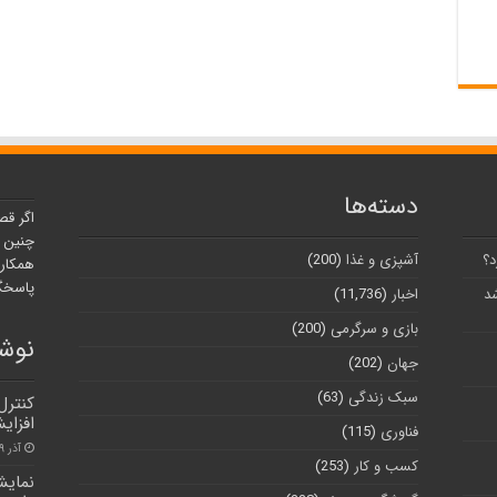
دسته‌ها
اگر قص
چنین ر
د؟
آشپزی و غذا
(200)
همکارا
پاسخگو
شد
اخبار
(11,736)
بازی و سرگرمی
(200)
نوشت
جهان
(202)
سبک زندگی
(63)
کنترل
افزای
فناوری
(115)
آذر ۹, ۱۴۰۰
کسب و کار
(253)
نمایش