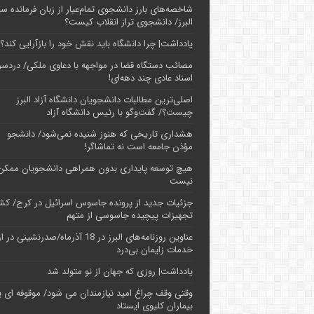
شاخصه‌های بارز دانشجوی تمام‌عیار از زبان فرمانده سپ
البرز/ دانشجوی تراز انقلاب کیست؟
یادداشت| چرا دانشگاه باید نقش خود را بازآرایی کند؟
مصائب دستگاه قضا در مواجهه با دعاوی ملکی/ دردسر
اسناد عادی چند‌ دهه‌ای!
اصلی‌ترین مطالبات دانشجویان دانشگاه آزاد البرز
چیست؟/ گفت‌وگو با رئیس دانشگاه آز‌اد
هشداری تاریخی که هنوز شنیده نمی‌شود/ دانشجو
مؤذن جامعه است نه تماشاگر!
هیچ توسعه پایداری بدون همراهی دانشجویان ممکن
نیست
جزئیات جدید از پرونده جاسوس اسرائیل در کرج/‌ ک
تجهیزات پیچیده جاسوسی از متهم
عناوین روزنامه‌های البرز در ‌18 آذرماه/صدرنشینی د
خدمات زایمان بی‌درد
یادداشت| روزی که جهان از نو متولد شد
وقتی وقف چراغ امید نیازمندان می شود/ موقوفه ای پ
بیماران کلیوی ایستاد