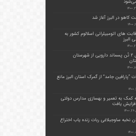
می‌شود
ت کاهو در البرز آغاز شد
رقابت های اتومبیلرانی اسلالوم کشور به
ی البرز
انتقال ۲ تُن پسماند دارویی از شهرستان
تان
ت “پارافین جامد” از گمرک استان البرز مانع
 کمک به تعمیر و بهسازی مدارس دولتی
فزایش یافت
۱۴
ن نخبه ساوجبلاغی ربات زنده یاب اختراع