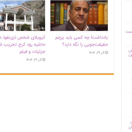
یست
یادداشت| ‌چه کسی باید پرچم
اَبَر‌ویلای شخص ذی‌نفوذ د
حقیقت‌جویی را نگه دارد؟
حاشیه‌ رود کرج تخریب ش
وس
جزئیات و فیلم
آذر ۲۹, ۱۴۰۴
ات
آذر ۲۹, ۱۴۰۴
ن
ان