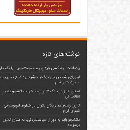
نوشته‌های تازه
یادداشت| ‌چه کسی باید پرچم حقیقت‌جویی را نگه دار
اَبَر‌ویلای شخص ذی‌نفوذ در حاشیه‌ رود کرج تخریب 
+ جزئیات و فیلم
استان البرز در جنگ 12 روزه 7 شهید دانشجو تقدیم
انقلاب کرد
3 روز رفت‌وآمد رایگان بانوان در خطوط اتوبوسرانی
شهری کرج
دانشجو باید به دور از سیاست‌زدگی، به صلاح کشور
بیندیشد