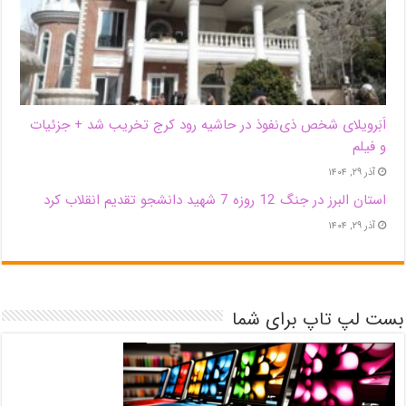
اَبَر‌ویلای شخص ذی‌نفوذ در حاشیه‌ رود کرج تخریب شد + جزئیات
و فیلم
آذر ۲۹, ۱۴۰۴
استان البرز در جنگ 12 روزه 7 شهید دانشجو تقدیم انقلاب کرد
آذر ۲۹, ۱۴۰۴
بست لپ تاپ برای شما