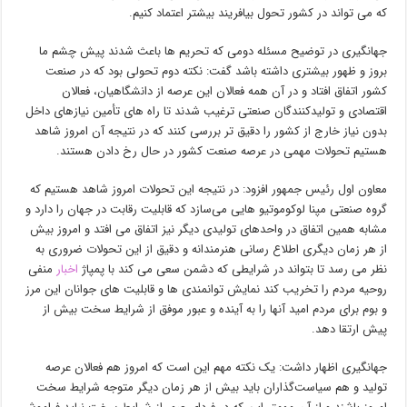
که می تواند در کشور تحول بیافریند بیشتر اعتماد کنیم.
‌جهانگیری در توضیح مسئله دومی که تحریم ها باعث شدند پیش چشم ما
بروز و ظهور بیشتری داشته باشد گفت: نکته دوم تحولی بود که در صنعت
کشور اتفاق افتاد و در آن همه فعالان این عرصه از دانشگاهیان، فعالان
اقتصادی و تولیدکنندگان صنعتی ترغیب شدند تا راه های تأمین نیازهای داخل
بدون نیاز خارج از کشور را دقیق تر بررسی کنند که در نتیجه آن امروز شاهد
هستیم تحولات مهمی در عرصه صنعت کشور در حال رخ دادن هستند.
معاون اول رئیس جمهور افزود: در نتیجه این تحولات امروز شاهد هستیم که
گروه صنعتی مپنا لوکوموتیو هایی می‌سازد که قابلیت رقابت در جهان را دارد و
مشابه همین اتفاق در واحدهای تولیدی دیگر نیز اتفاق می افتد و امروز بیش
از هر زمان دیگری اطلاع رسانی هنرمندانه و دقیق از این تحولات ضروری به
نظر می رسد تا بتواند در شرایطی که دشمن سعی می کند با پمپاژ
اخبار
منفی
روحیه مردم را تخریب کند نمایش توانمندی ها و قابلیت های جوانان این مرز
و بوم برای مردم امید آنها را به آینده و عبور موفق از شرایط سخت بیش از
پیش ارتقا دهد.
جهانگیری اظهار داشت: یک نکته مهم این است که امروز هم فعالان عرصه
تولید و هم سیاست‌گذاران باید بیش از هر زمان دیگر متوجه شرایط سخت