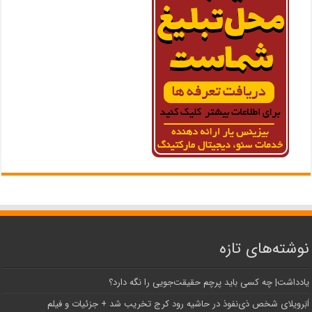
نوشته‌های تازه
یادداشت| ‌چه کسی باید پرچم حقیقت‌جویی را نگه دارد؟
اَبَر‌ویلای شخص ذی‌نفوذ در حاشیه‌ رود کرج تخریب شد + جزئیات و فیلم