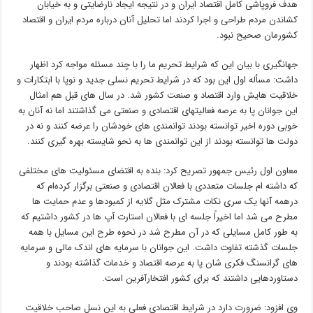
هدف فروپاشی کامل اقتصاد ایران و در نتیجه ایجاد نارضایتی و به خیابان
کشاندن مردم طراحی و اجرا کردند اما تحلیل آنان درباره مردم ایران و اقتصاد
کشورمان صحیح نبود.
‌جهانگیری با بیان این که شرایط تحریم ما را با چند مسئله مواجه کرد اظهار
داشت: مسأله اول این بود که در شرایط تحریم نسلی جدید و نوپا با ابتکارات و
خلاقیت هایش وارد اقتصاد و صنعت کشور شد. در سال های قبل هم امثال
این جوانان پا به عرصه فعالیتهای اقتصادی و صنعتی می گذاشتند اما نه آنان به
خوبی دوره اخیر توانسته بودند توانمندی های خودشان را عرضه کنند و نه در
دولت ها توانسته بودند از این توانمندی ها به نحو شایسته بهره گیری کنند.
معاون اول رئیس جمهور تصریح کرد: بنده به اقتضای مسئولیت های مختلفی
که داشته ام جلسات متعددی با فعالان اقتصادی و صنعتی برگزار کرده‌ام که
درهمه آنها یک سری نکات مشترک مثل گلایه از کمبودها و عدم حمایت ها
مطرح می شد اما اخیراً جلسه ای با فعالان استارت آپ ها در کشور داشتیم که
به طور کامل مسایلی که در آن مطرح شد در نحوه طرح این مسایل با همه
جلسات گذشته تفاوت داشت. این جوانان با سرمایه های اندک مالی و سرمایه
های گرانسنگ فکری شان پا به عرصه اقتصاد و خدمات گذاشته بودند و
دستاوردهایی داشتند که برای کشور افتخارآفرین است.
وی افزود: ضرورت دارد در شرایط اقتصادی فعلی به این نسل صاحب خلاقیت