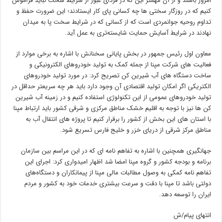
امروز باشند و از آن مهمتر این که در فردای عبور از شرایط سخت نباید فراموش
کنیم که در روزگار سختی ها چه کسانی پای کار ایستادند؛ این ضرورت حفظ و
تداوم روحیه جوانمردی است که از کسانی که در شرایط سخت پا به میدان
نهادند در شرایط آسایش حمایت شایسته‌تری به عمل آید.
معاون اول رئیس جمهور در بخش پایانی سخنانش با اشاره به برخی موارد از
فعالیت های شرکت مپنا از جمله کمک به تولید خودروهای الکترونیکی و
ساخت دستگاه های آب شیرین کن تصریح کرد: در مورد تولید خودروهای
الکتریکی اگر امکان تولید اقتصادی آن وجود دارد باید هر چه سریعتر حداقل در
تولید خودروهای عمومی از این تکنولوژی استفاده کنیم و در زمینه آب شیرین
کن ها نیز با توجه به اقلیم خشک مناطق مرکزی و شرقی کشور باید ارتباط مپنا
با استان های این بخش از کشور را برقرار کنیم تا پروژه های انتقال آب به
مناطق مرکز شرقی از دریای خزر و خلیج فارس تسریع شود.
‌جهانگیری همچنین با اشاره به تفاهم نامه ای که در این مراسم بین سازمان
برنامه و بودجه کشور و گروه مپنا امضا شد اظهار امیدواری کرد: اجرای این
تفاهم نامه کمکی به وصول مطالبات مالی مپنا از پیمانکاران و دستگاه‌های
دولتی باشد تا مپنا با دقت و سرعت بیشتری خدمات خود به کشور و مردم
ایران را توسعه دهد.
انتهای پیام/ش