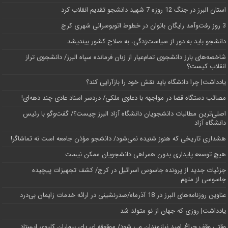
استان البرز در جنگ 12 روزه 7 شهید دانشجو تقدیم انقلاب کرد
3 روز رفت‌وآمد رایگان بانوان در خطوط اتوبوسرانی شهری کرج
دانشجو باید به دور از سیاست‌زدگی، به صلاح کشور بیندیشد
شاخصه‌های بارز دانشجوی تمام‌عیار از زبان فرمانده سپاه البرز/ دانشجوی تراز
انقلاب کیست؟
یادداشت| چرا دانشگاه باید نقش خود را بازآرایی کند؟
مصائب دستگاه قضا در مواجهه با دعاوی ملکی/ دردسر اسناد عادی چند‌ دهه‌ای!
اصلی‌ترین مطالبات دانشجویان دانشگاه آزاد البرز چیست؟/ گفت‌وگو با رئیس
دانشگاه آز‌اد
هشداری تاریخی که هنوز شنیده نمی‌شود/ دانشجو مؤذن جامعه است نه تماشاگر!
هیچ توسعه پایداری بدون همراهی دانشجویان ممکن نیست
جزئیات جدید از پرونده جاسوس اسرائیل در کرج/‌ کشف تجهیزات پیچیده
جاسوسی از متهم
عناوین روزنامه‌های البرز در ‌18 آذرماه/صدرنشینی در ارائه خدمات زایمان بی‌درد
یادداشت| روزی که جهان از نو متولد شد
وقتی وقف چراغ امید نیازمندان می شود/ موقوفه ای پای بیماران کلیوی ایستاد