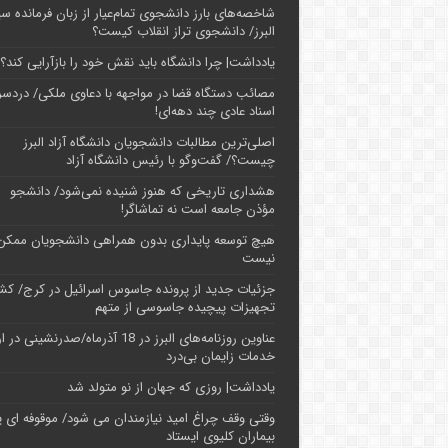
شاخصه‌های بارز دانشجوی تمام‌عیار از زبان فرمانده سپ
البرز/ دانشجوی تراز انقلاب کیست؟
یادداشت| چرا دانشگاه باید نقش خود را بازآرایی کند؟
مصائب دستگاه قضا در مواجهه با دعاوی ملکی/ دردسر
اسناد عادی چند‌ دهه‌ای!
اصلی‌ترین مطالبات دانشجویان دانشگاه آزاد البرز
چیست؟/ گفت‌وگو با رئیس دانشگاه آز‌اد
هشداری تاریخی که هنوز شنیده نمی‌شود/ دانشجو
مؤذن جامعه است نه تماشاگر!
هیچ توسعه پایداری بدون همراهی دانشجویان ممکن
نیست
جزئیات جدید از پرونده جاسوس اسرائیل در کرج/‌ ک
تجهیزات پیچیده جاسوسی از متهم
عناوین روزنامه‌های البرز در ‌18 آذرماه/صدرنشینی د
خدمات زایمان بی‌درد
یادداشت| روزی که جهان از نو متولد شد
وقتی وقف چراغ امید نیازمندان می شود/ موقوفه ای پ
بیماران کلیوی ایستاد