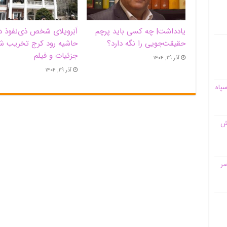
یادداشت| ‌چه کسی باید پرچم
اَبَر‌ویلای شخص ذی‌نفوذ د
حقیقت‌جویی را نگه دارد؟
حاشیه‌ رود کرج تخریب ش
جزئیات و فیلم
آذر ۲۹, ۱۴۰۴
آذر ۲۹, ۱۴۰۴
سپاه
قش
سر