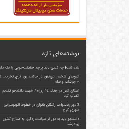
نوشته‌های تازه
یادداشت| ‌چه کسی باید پرچم حقیقت‌جویی را نگه دار
اَبَر‌ویلای شخص ذی‌نفوذ در حاشیه‌ رود کرج تخریب 
+ جزئیات و فیلم
استان البرز در جنگ 12 روزه 7 شهید دانشجو تقدیم
انقلاب کرد
3 روز رفت‌وآمد رایگان بانوان در خطوط اتوبوسرانی
شهری کرج
دانشجو باید به دور از سیاست‌زدگی، به صلاح کشور
بیندیشد