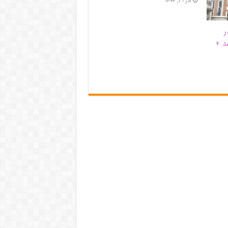
آذر ۲۹, ۱۴۰۴
ر
د +