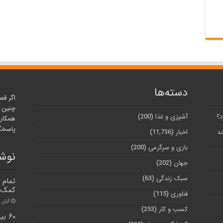
دسته‌ها
اگر قص
چنین ر
د؟
آشپزی و غذا
(200)
همکارا
پاسخگو
شد
اخبار
(11,736)
بازی و سرگرمی
(200)
نوشت
جهان
(202)
سبک زندگی
(63)
تمام 
کمک ک
فناوری
(115)
آبان ۳۰, ۱۴۰۰
کسب و کار
(253)