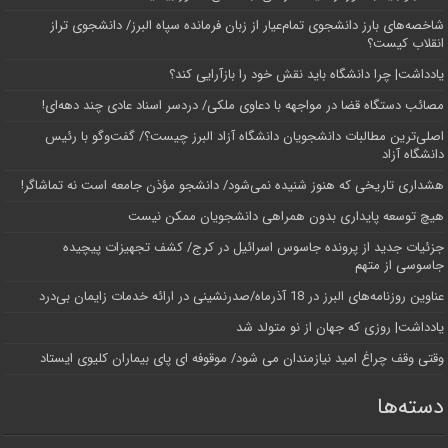
شاخصه‌های بارز دانشجوی تمام‌عیار از زبان فرمانده سپاه البرز/ دانشجوی تراز
انقلاب کیست؟
یادداشت| چرا دانشگاه باید نقش خود را بازآرایی کند؟
مصائب دستگاه قضا در مواجهه با دعاوی ملکی/ دردسر اسناد عادی چند‌ دهه‌ای!
اصلی‌ترین مطالبات دانشجویان دانشگاه آزاد البرز چیست؟/ گفت‌وگو با رئیس
دانشگاه آز‌اد
هشداری تاریخی که هنوز شنیده نمی‌شود/ دانشجو مؤذن جامعه است نه تماشاگر!
هیچ توسعه پایداری بدون همراهی دانشجویان ممکن نیست
جزئیات جدید از پرونده جاسوس اسرائیل در کرج/‌ کشف تجهیزات پیچیده
جاسوسی از متهم
عناوین روزنامه‌های البرز در ‌18 آذرماه/صدرنشینی در ارائه خدمات زایمان بی‌درد
یادداشت| روزی که جهان از نو متولد شد
وقتی وقف چراغ امید نیازمندان می شود/ موقوفه ای پای بیماران کلیوی ایستاد
دسته‌ها