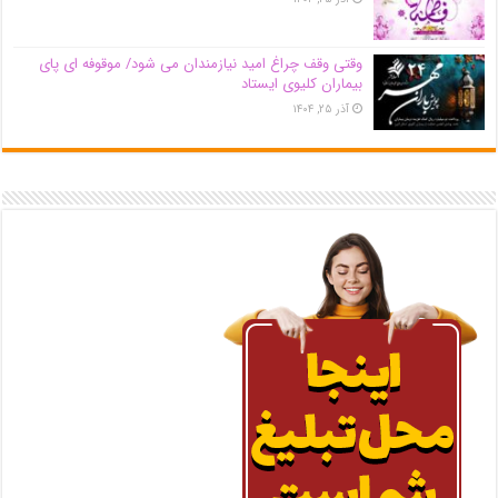
وقتی وقف چراغ امید نیازمندان می شود/ موقوفه ای پای
بیماران کلیوی ایستاد
آذر ۲۵, ۱۴۰۴