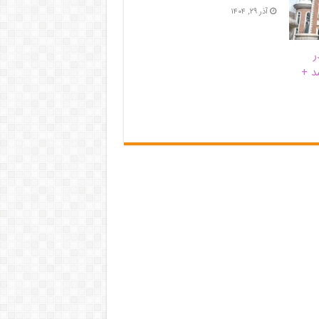
آذر ۲۹, ۱۴۰۴
ر
د +