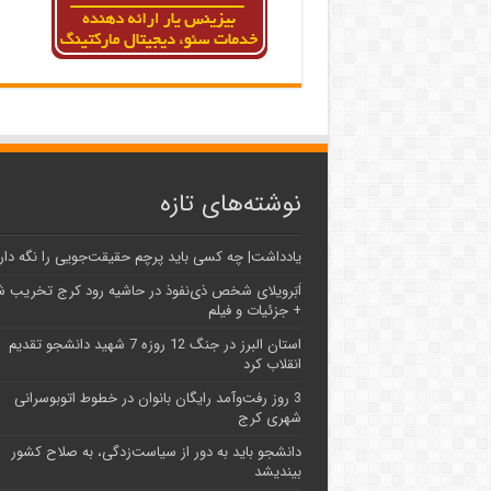
نوشته‌های تازه
یادداشت| ‌چه کسی باید پرچم حقیقت‌جویی را نگه دار
اَبَر‌ویلای شخص ذی‌نفوذ در حاشیه‌ رود کرج تخریب 
+ جزئیات و فیلم
استان البرز در جنگ 12 روزه 7 شهید دانشجو تقدیم
انقلاب کرد
3 روز رفت‌وآمد رایگان بانوان در خطوط اتوبوسرانی
شهری کرج
دانشجو باید به دور از سیاست‌زدگی، به صلاح کشور
بیندیشد