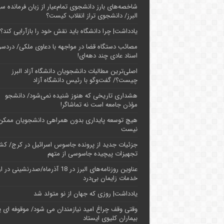
شاخصه‌های بارز دانشجوی تمام‌عیار از زبان فرمانده سپ
البرز/ دانشجوی تراز انقلاب کیست؟
یادداشت| چرا دانشگاه باید نقش خود را بازآرایی کند؟
مصائب دستگاه قضا در مواجهه با دعاوی ملکی/ دردسر
اسناد عادی چند‌ دهه‌ای!
اصلی‌ترین مطالبات دانشجویان دانشگاه آزاد البرز
چیست؟/ گفت‌وگو با رئیس دانشگاه آز‌اد
هشداری تاریخی که هنوز شنیده نمی‌شود/ دانشجو
مؤذن جامعه است نه تماشاگر!
هیچ توسعه پایداری بدون همراهی دانشجویان ممکن
نیست
جزئیات جدید از پرونده جاسوس اسرائیل در کرج/‌ ک
تجهیزات پیچیده جاسوسی از متهم
عناوین روزنامه‌های البرز در ‌18 آذرماه/صدرنشینی د
خدمات زایمان بی‌درد
یادداشت| روزی که جهان از نو متولد شد
وقتی وقف چراغ امید نیازمندان می شود/ موقوفه ای پ
بیماران کلیوی ایستاد