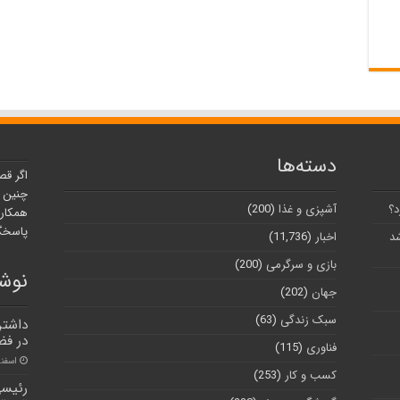
دسته‌ها
اگر قص
چنین ر
د؟
آشپزی و غذا
(200)
همکارا
پاسخگو
شد
اخبار
(11,736)
بازی و سرگرمی
(200)
نوشت
جهان
(202)
سبک زندگی
(63)
داشتن
در فض
فناوری
(115)
اسفند ۱۲, 
کسب و کار
(253)