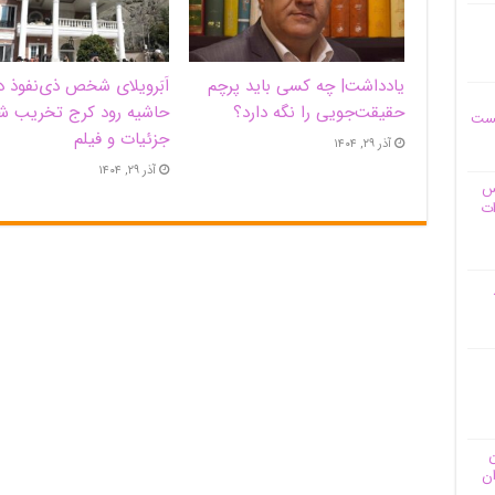
یادداشت| ‌چه کسی باید پرچم
اَبَر‌ویلای شخص ذی‌نفوذ د
حقیقت‌جویی را نگه دارد؟
حاشیه‌ رود کرج تخریب ش
یست
جزئیات و فیلم
آذر ۲۹, ۱۴۰۴
آذر ۲۹, ۱۴۰۴
وس
ات
ن
ان