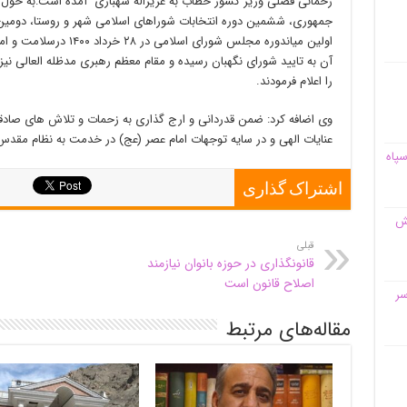
رحمانی فضلی وزیر کشور خطاب به عزیزاله شهبازی آمده است:به حول و
جمهوری، ششمین دوره انتخابات شوراهای اسلامی شهر و روستا، دومین
اولین میاندوره مجلس شورای
آن به تایید شورای نگهبان رسیده و مقام معظم رهبری مدظله العالی نیز
را اعلام فرمودند.
وی اضافه کرد: ضمن قدردانی و ارج گذاری به زحمات و تلاش های صادق
عنایات الهی و در سایه توجهات امام عصر (عج) در خدمت به نظام مقدس
سپاه
اشتراک گذاری
قش
قبلی
قانونگذاری در حوزه بانوان نیازمند
اصلاح قانون است
سر
مقاله‌های مرتبط