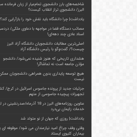
شاخصه‌های بارز دانشجوی تمام‌عیار از زبان فرمانده سپ
البرز/ دانشجوی تراز انقلاب کیست؟
یادداشت| چرا دانشگاه باید نقش خود را بازآرایی کند؟
مصائب دستگاه قضا در مواجهه با دعاوی ملکی/ دردسر
اسناد عادی چند‌ دهه‌ای!
اصلی‌ترین مطالبات دانشجویان دانشگاه آزاد البرز
چیست؟/ گفت‌وگو با رئیس دانشگاه آز‌اد
هشداری تاریخی که هنوز شنیده نمی‌شود/ دانشجو
مؤذن جامعه است نه تماشاگر!
هیچ توسعه پایداری بدون همراهی دانشجویان ممکن
نیست
جزئیات جدید از پرونده جاسوس اسرائیل در کرج/‌ ک
تجهیزات پیچیده جاسوسی از متهم
عناوین روزنامه‌های البرز در ‌18 آذرماه/صدرنشینی د
خدمات زایمان بی‌درد
یادداشت| روزی که جهان از نو متولد شد
وقتی وقف چراغ امید نیازمندان می شود/ موقوفه ای پ
بیماران کلیوی ایستاد