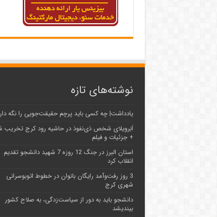
نوشته‌های تازه
یادداشت| ‌چه کسی باید پرچم حقیقت‌جویی را نگه دار
اَبَر‌ویلای شخص ذی‌نفوذ در حاشیه‌ رود کرج تخریب 
+ جزئیات و فیلم
استان البرز در جنگ 12 روزه 7 شهید دانشجو تقدیم
انقلاب کرد
3 روز رفت‌وآمد رایگان بانوان در خطوط اتوبوسرانی
شهری کرج
دانشجو باید به دور از سیاست‌زدگی، به صلاح کشور
بیندیشد