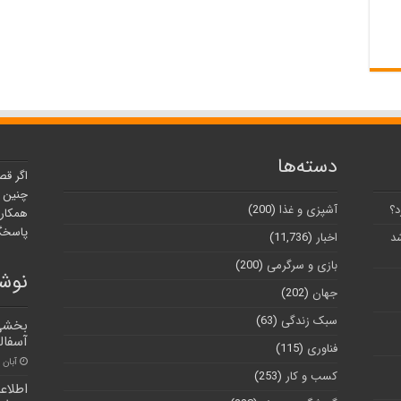
دسته‌ها
اگر قص
چنین ر
د؟
آشپزی و غذا
(200)
همکارا
پاسخگو
شد
اخبار
(11,736)
بازی و سرگرمی
(200)
نوشت
جهان
(202)
سبک زندگی
(63)
بخشی 
آسفال
فناوری
(115)
آبان ۳۰, ۱۴۰۰
کسب و کار
(253)
اطلاع