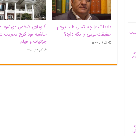
یادداشت| ‌چه کسی باید پرچم
اَبَر‌ویلای شخص ذی‌نفوذ د
یست
حقیقت‌جویی را نگه دارد؟
حاشیه‌ رود کرج تخریب ش
جزئیات و فیلم
آذر ۲۹, ۱۴۰۴
آذر ۲۹, ۱۴۰۴
وس
ات
ن
ان