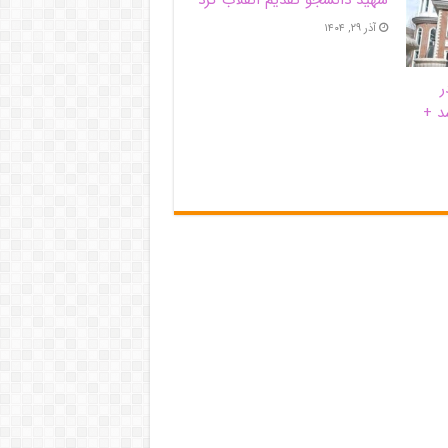
آذر ۲۹, ۱۴۰۴
ر
د +