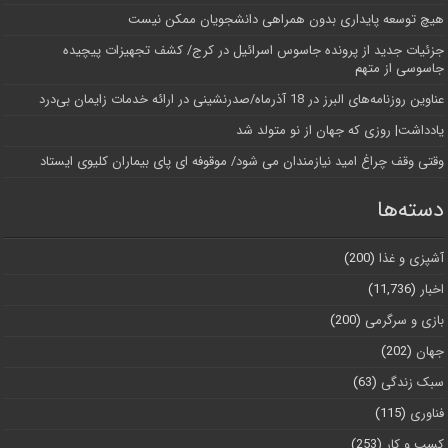
هیچ توسعه پایداری بدون همراهی دانشجویان ممکن نیست
جزئیات جدید از پرونده جاسوس اسرائیل در کرج/‌ کشف تجهیزات پیچیده
جاسوسی از متهم
عناوین روزنامه‌های البرز در ‌18 آذرماه/صدرنشینی در ارائه خدمات زایمان بی‌درد
یادداشت| روزی که جهان از نو متولد شد
وقتی وقف چراغ امید نیازمندان می شود/ موقوفه ای پای بیماران کلیوی ایستاد
دسته‌ها
آشپزی و غذا
(200)
اخبار
(11,736)
بازی و سرگرمی
(200)
جهان
(202)
سبک زندگی
(63)
فناوری
(115)
کسب و کار
(253)