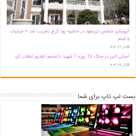
اَبَر‌ویلای شخص ذی‌نفوذ در حاشیه‌ رود کرج تخریب شد + جزئیات
و فیلم
آذر ۲۹, ۱۴۰۴
استان البرز در جنگ 12 روزه 7 شهید دانشجو تقدیم انقلاب کرد
آذر ۲۹, ۱۴۰۴
بست لپ تاپ برای شما