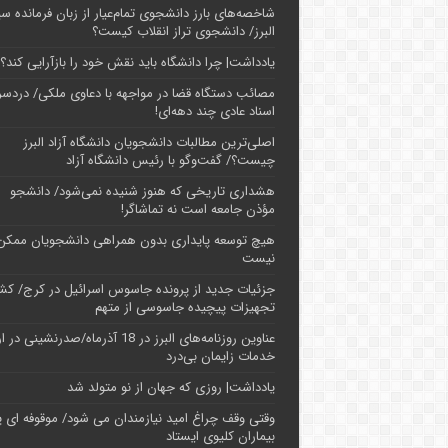
شاخصه‌های بارز دانشجوی تمام‌عیار از زبان فرمانده سپ
البرز/ دانشجوی تراز انقلاب کیست؟
یادداشت| چرا دانشگاه باید نقش خود را بازآرایی کند؟
مصائب دستگاه قضا در مواجهه با دعاوی ملکی/ دردسر
اسناد عادی چند‌ دهه‌ای!
اصلی‌ترین مطالبات دانشجویان دانشگاه آزاد البرز
چیست؟/ گفت‌وگو با رئیس دانشگاه آز‌اد
هشداری تاریخی که هنوز شنیده نمی‌شود/ دانشجو
مؤذن جامعه است نه تماشاگر!
هیچ توسعه پایداری بدون همراهی دانشجویان ممکن
نیست
جزئیات جدید از پرونده جاسوس اسرائیل در کرج/‌ ک
تجهیزات پیچیده جاسوسی از متهم
عناوین روزنامه‌های البرز در ‌18 آذرماه/صدرنشینی د
خدمات زایمان بی‌درد
یادداشت| روزی که جهان از نو متولد شد
وقتی وقف چراغ امید نیازمندان می شود/ موقوفه ای پ
بیماران کلیوی ایستاد