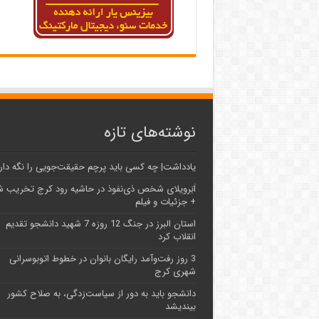
نوشته‌های تازه
یادداشت| ‌چه کسی باید پرچم حقیقت‌جویی را نگه دار
اَبَر‌ویلای شخص ذی‌نفوذ در حاشیه‌ رود کرج تخریب 
+ جزئیات و فیلم
استان البرز در جنگ 12 روزه 7 شهید دانشجو تقدیم
انقلاب کرد
3 روز رفت‌وآمد رایگان بانوان در خطوط اتوبوسرانی
شهری کرج
دانشجو باید به دور از سیاست‌زدگی، به صلاح کشور
بیندیشد