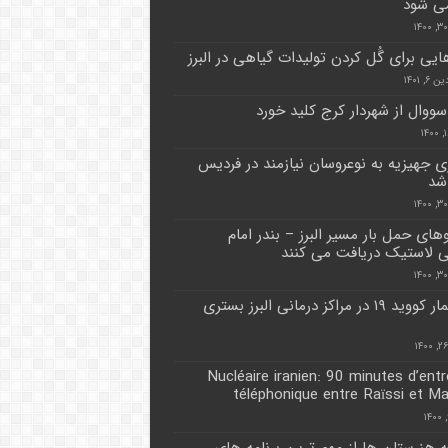
می شود
هایی برای گُل کردن تولیدات گیاهی در البرز
۶, ۱۴۰۱
ووال از شهردار کرج کلید خورد
ری جهیزیه به نوعروسان نیازمند در فردیس
شد
های حمل بار مسیر البرز – بندر امام
 لاستیک دریافت می کنند
۷۰ بیمار کووید ۱۹ در مراکز درمانی البرز بستری
Nucléaire iranien: 90 minutes d’entr
téléphonique entre Raïssi et M
 هنرستان ها از مهم ترین برنامه های