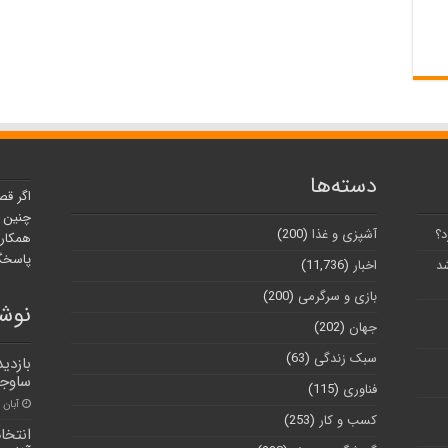
دسته‌ها
اگر قص
چنین ر
د؟
آشپزی و غذا
(200)
همکارا
پاسخگو
شد
اخبار
(11,736)
بازی و سرگرمی
(200)
نوشت
جهان
(202)
سبک زندگی
(63)
بازدید
ساوجب
فناوری
(115)
آبان ۳۰, ۱۴۰۰
کسب و کار
(253)
انتخا