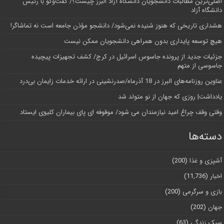
اصلی‌ترین مطالبات دانشجویان دانشگاه آزاد البرز چیست؟/ گفت‌وگو با رئیس
دانشگاه آز‌اد
هشداری تاریخی که هنوز شنیده نمی‌شود/ دانشجو مؤذن جامعه است نه تماشاگر!
هیچ توسعه پایداری بدون همراهی دانشجویان ممکن نیست
جزئیات جدید از پرونده جاسوس اسرائیل در کرج/‌ کشف تجهیزات پیچیده
جاسوسی از متهم
عناوین روزنامه‌های البرز در ‌18 آذرماه/صدرنشینی در ارائه خدمات زایمان بی‌درد
یادداشت| روزی که جهان از نو متولد شد
وقتی وقف چراغ امید نیازمندان می شود/ موقوفه ای پای بیماران کلیوی ایستاد
دسته‌ها
آشپزی و غذا
(200)
اخبار
(11,736)
بازی و سرگرمی
(200)
جهان
(202)
سبک زندگی
(63)