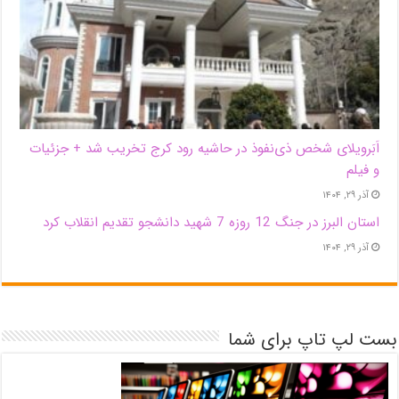
اَبَر‌ویلای شخص ذی‌نفوذ در حاشیه‌ رود کرج تخریب شد + جزئیات
و فیلم
آذر ۲۹, ۱۴۰۴
استان البرز در جنگ 12 روزه 7 شهید دانشجو تقدیم انقلاب کرد
آذر ۲۹, ۱۴۰۴
بست لپ تاپ برای شما