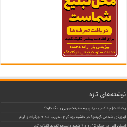
نوشته‌های تازه
یادداشت| ‌چه کسی باید پرچم حقیقت‌جویی را نگه دارد؟
اَبَر‌ویلای شخص ذی‌نفوذ در حاشیه‌ رود کرج تخریب شد + جزئیات و فیلم
استان البرز در جنگ 12 روزه 7 شهید دانشجو تقدیم انقلاب کرد