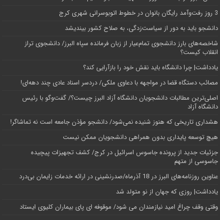
3 روز رفت‌وآمد رایگان بانوان در خطوط اتوبوسرانی شهری کرج
دانشجو باید به دور از سیاست‌زدگی، به صلاح کشور بیندیشد
شاخصه‌های بارز دانشجوی تمام‌عیار از زبان فرمانده سپاه البرز/ دانشجوی تراز
انقلاب کیست؟
یادداشت| چرا دانشگاه باید نقش خود را بازآرایی کند؟
مصائب دستگاه قضا در مواجهه با دعاوی ملکی/ دردسر اسناد عادی چند‌ دهه‌ای!
اصلی‌ترین مطالبات دانشجویان دانشگاه آزاد البرز چیست؟/ گفت‌وگو با رئیس
دانشگاه آز‌اد
هشداری تاریخی که هنوز شنیده نمی‌شود/ دانشجو مؤذن جامعه است نه تماشاگر!
هیچ توسعه پایداری بدون همراهی دانشجویان ممکن نیست
جزئیات جدید از پرونده جاسوس اسرائیل در کرج/‌ کشف تجهیزات پیچیده
جاسوسی از متهم
عناوین روزنامه‌های البرز در ‌18 آذرماه/صدرنشینی در ارائه خدمات زایمان بی‌درد
یادداشت| روزی که جهان از نو متولد شد
وقتی وقف چراغ امید نیازمندان می شود/ موقوفه ای پای بیماران کلیوی ایستاد