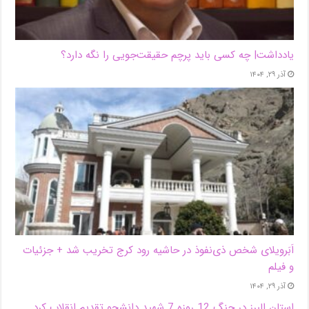
یادداشت| ‌چه کسی باید پرچم حقیقت‌جویی را نگه دارد؟
آذر ۲۹, ۱۴۰۴
اَبَر‌ویلای شخص ذی‌نفوذ در حاشیه‌ رود کرج تخریب شد + جزئیات
و فیلم
آذر ۲۹, ۱۴۰۴
استان البرز در جنگ 12 روزه 7 شهید دانشجو تقدیم انقلاب کرد