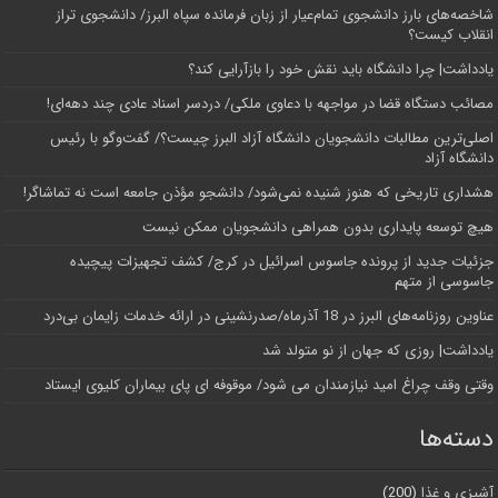
شاخصه‌های بارز دانشجوی تمام‌عیار از زبان فرمانده سپاه البرز/ دانشجوی تراز
انقلاب کیست؟
یادداشت| چرا دانشگاه باید نقش خود را بازآرایی کند؟
مصائب دستگاه قضا در مواجهه با دعاوی ملکی/ دردسر اسناد عادی چند‌ دهه‌ای!
اصلی‌ترین مطالبات دانشجویان دانشگاه آزاد البرز چیست؟/ گفت‌وگو با رئیس
دانشگاه آز‌اد
هشداری تاریخی که هنوز شنیده نمی‌شود/ دانشجو مؤذن جامعه است نه تماشاگر!
هیچ توسعه پایداری بدون همراهی دانشجویان ممکن نیست
جزئیات جدید از پرونده جاسوس اسرائیل در کرج/‌ کشف تجهیزات پیچیده
جاسوسی از متهم
عناوین روزنامه‌های البرز در ‌18 آذرماه/صدرنشینی در ارائه خدمات زایمان بی‌درد
یادداشت| روزی که جهان از نو متولد شد
وقتی وقف چراغ امید نیازمندان می شود/ موقوفه ای پای بیماران کلیوی ایستاد
دسته‌ها
آشپزی و غذا
(200)