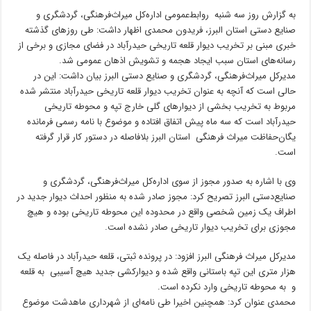
به گزارش روز سه شنبه روابط‌عمومی اداره‌کل میراث‌فرهنگی، گردشگری و
صنایع دستی استان البرز، فریدون محمدی اظهار داشت: طی روزهای گذشته
خبری مبنی بر تخریب دیوار قلعه تاریخی حیدرآباد در فضای مجازی و برخی از
رسانه‌های استان سبب ایجاد هجمه و تشویش اذهان عمومی شد.
مدیرکل میراث‌فرهنگی، گردشگری و صنایع دستی البرز بیان داشت: این در
حالی است که آنچه به عنوان تخریب دیوار قلعه تاریخی حیدرآباد منتشر شده
مربوط به تخریب بخشی از دیوارهای گلی خارج تپه و محوطه تاریخی
حیدرآباد است که سه ماه پیش اتفاق افتاده و موضوع با نامه‌ رسمی فرمانده
یگان‌حفاظت میراث‌ فرهنگی استان البرز بلافاصله در دستور کار قرار گرفته
است.
وی با اشاره به صدور مجوز از سوی اداره‌کل میراث‌فرهنگی، گردشگری و
صنایع‌دستی البرز تصریح کرد: مجوز صادر شده به منظور احداث دیوار جدید در
اطراف یک زمین شخصی واقع در محدوده این محوطه تاریخی بوده و هیچ‌
مجوزی برای تخریب دیوار تاریخی صادر نشده است.
مدیرکل میراث فرهنگی البرز افزود: در پرونده ثبتی، قلعه حیدرآباد در فاصله یک
هزار متری این تپه باستانی واقع شده و دیوارکشی جدید هیچ آسیبی به قلعه
و به محوطه تاریخی وارد نکرده است.
محمدی عنوان کرد: همچنین اخیرا طی نامه‌ای از شهرداری ماهدشت موضوع