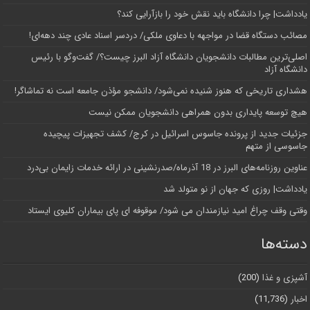
یادداشت| چرا دانشگاه باید نقش خود را بازآرایی کند؟
مصائب دستگاه قضا در مواجهه با دعاوی ملکی/ دردسر اسناد عادی چند‌ دهه‌ای!
اصلی‌ترین مطالبات دانشجویان دانشگاه آزاد البرز چیست؟/ گفت‌وگو با رئیس
دانشگاه آز‌اد
هشداری تاریخی که هنوز شنیده نمی‌شود/ دانشجو مؤذن جامعه است نه تماشاگر!
هیچ توسعه پایداری بدون همراهی دانشجویان ممکن نیست
جزئیات جدید از پرونده جاسوس اسرائیل در کرج/‌ کشف تجهیزات پیچیده
جاسوسی از متهم
عناوین روزنامه‌های البرز در ‌18 آذرماه/صدرنشینی در ارائه خدمات زایمان بی‌درد
یادداشت| روزی که جهان از نو متولد شد
وقتی وقف چراغ امید نیازمندان می شود/ موقوفه ای پای بیماران کلیوی ایستاد
دسته‌ها
آشپزی و غذا
(200)
اخبار
(11,736)