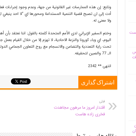
وتابع: إن هذه الممارسات غير القانونية من جهة، وعدم وجود إجراءات ف
أدت إلى ان تصبح قضية التنمية المستدامة ومحورها اي “لا احد ينبغي
ولا معنى له.
یست
وختم السفير الإيراني لدى الأمم المتحدة كلمته بالقول: اننا نعتقد بأن أه
اليوم، اي وباء كورونا والنزعة الاحادية، لا تهزم إلا من خلال القيام ب
تحت راية التعددية والتضامن والانسجام مع روح التعاون الجماعي الدول
وس
الـ 77 والصين لتحقيقه.
ات
انتهى ** 2342
اشتراک گذاری
قبلی
اقتدار امروز ما مرهون مجاهدت
فخری زاده هاست
ن
ان