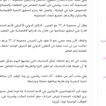
للمجموعة أكد تخت روانجي على أهمية التضامن في التطلعات والمصالح 
المنصوص عليه في الوثيقة ، والعمل معًا بحزم لتحقيق التنمية الاقتصادية 
والاستقرار والازدهار لجميع أعضاء المجموعة.
وقال أن مجموعة الـ 77 مع الصين ، التكتل الدولي الأكبرفي 
قادرة على تحقيق مصالحها من خلال بناء قدراتها الاقتصادية على الصعيد
واضاف: الان وب
سپاه
تمكنت من ان ثبت عمليا بان التعاون الدولي هو السبيل الوحيد لحفظ 
القائمة امام العالم.
قش
إلا أن طبيعة هذه التحديات لم تتغير كثيرًا والطريقة الوحيدة للتعامل مع
وفي جانب آخر من خطابه ، أكد تخت روانجي: إن وباء كوفيد كان بمثابة نا
سر
تنمية البشرية وازدهارها ورفاهها متصلة ومترابطة.
ونوه كبير الدبلوماسيين الايرانيين في الامم المتحدة: إنه فيما تعمل جميع 
نرى الولايات المتحدة تفرض اجراءات حظر أحادية الجانب وقسرية على ع
العواقب الوخيمة لوباء كورونا.