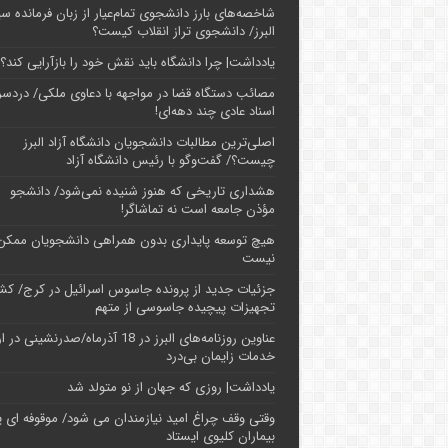
شاخصه‌های بارز دانشجوی تمام‌عیار از زبان فرمانده سپ
البرز/ دانشجوی تراز انقلاب کیست؟
یادداشت| چرا دانشگاه باید نقش خود را بازآرایی کند؟
مصائب دستگاه قضا در مواجهه با دعاوی ملکی/ دردسر
اسناد عادی چند‌ دهه‌ای!
اصلی‌ترین مطالبات دانشجویان دانشگاه آزاد البرز
چیست؟/ گفت‌وگو با رئیس دانشگاه آز‌اد
هشداری تاریخی که هنوز شنیده نمی‌شود/ دانشجو
مؤذن جامعه است نه تماشاگر!
هیچ توسعه پایداری بدون همراهی دانشجویان ممکن
نیست
جزئیات جدید از پرونده جاسوس اسرائیل در کرج/‌ ک
تجهیزات پیچیده جاسوسی از متهم
عناوین روزنامه‌های البرز در ‌18 آذرماه/صدرنشینی د
خدمات زایمان بی‌درد
یادداشت| روزی که جهان از نو متولد شد
وقتی وقف چراغ امید نیازمندان می شود/ موقوفه ای پ
بیماران کلیوی ایستاد