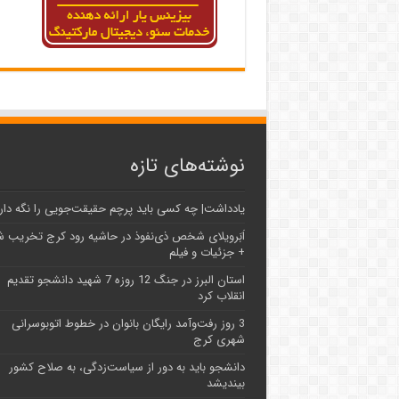
نوشته‌های تازه
یادداشت| ‌چه کسی باید پرچم حقیقت‌جویی را نگه دار
اَبَر‌ویلای شخص ذی‌نفوذ در حاشیه‌ رود کرج تخریب 
+ جزئیات و فیلم
استان البرز در جنگ 12 روزه 7 شهید دانشجو تقدیم
انقلاب کرد
3 روز رفت‌وآمد رایگان بانوان در خطوط اتوبوسرانی
شهری کرج
دانشجو باید به دور از سیاست‌زدگی، به صلاح کشور
بیندیشد