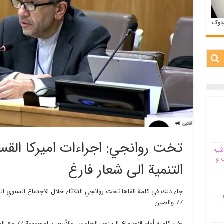
ستوک
تخت روانجي: اجراءات اميركا الق
شیه‌
 و
التنمية الى شعار فارغ
م
77 والصين.
وفي كلمته أمام 