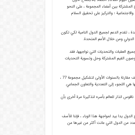
المشتركة بين أعضاء المجموعة ، على النحو
والاجتماعية ؛ والتركيز على تحقيق السلام
الأمم المتحدة ، تقدم الدعم لجميع الدول النامية لكي تكون
 الدولي ومن خلال الأمم المتحدة.
عد مضي نحو 6 عقود على تاسيس مجموعة الـ 77 ورغم جميع العقبات والتحديات التي نواجهها، فقد
وصون القيم المشتركة وحل وتسوية التحديات
ولفت الى انه رغم اختلاف شكل التحديات التي نواجهها اليوم بشكل طفيف مقارنة بالسنوات الأولى لتشكيل مجموعة 77 ،
ها هي اللجوء إلى التعددية والتعاون الجماعي.
قوس انذار للعالم بأسره لتذكيرنا مرة أخرى بأن
الدول يدا بيد لمواجهة هذا الوباء ، فإننا للأسف
دد من الدول التي عانت أكثر من غيرها من