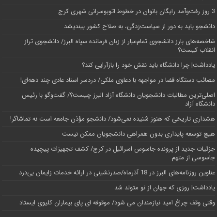
3 روز رفت‌وآمد رایگان بانوان در خطوط اتوبوسرانی شهری کرج
دانشجو باید به دور از سیاست‌زدگی، به صلاح کشور بیندیشد
شاخصه‌های بارز دانشجوی تمام‌عیار از زبان فرمانده سپاه البرز/ دانشجوی تراز
انقلاب کیست؟
یادداشت| چرا دانشگاه باید نقش خود را بازآرایی کند؟
مصائب دستگاه قضا در مواجهه با دعاوی ملکی/ دردسر اسناد عادی چند‌ دهه‌ای!
اصلی‌ترین مطالبات دانشجویان دانشگاه آزاد البرز چیست؟/ گفت‌وگو با رئیس
دانشگاه آز‌اد
هشداری تاریخی که هنوز شنیده نمی‌شود/ دانشجو مؤذن جامعه است نه تماشاگر!
هیچ توسعه پایداری بدون همراهی دانشجویان ممکن نیست
جزئیات جدید از پرونده جاسوس اسرائیل در کرج/‌ کشف تجهیزات پیچیده
جاسوسی از متهم
عناوین روزنامه‌های البرز در ‌18 آذرماه/صدرنشینی در ارائه خدمات زایمان بی‌درد
یادداشت| روزی که جهان از نو متولد شد
وقتی وقف چراغ امید نیازمندان می شود/ موقوفه ای پای بیماران کلیوی ایستاد