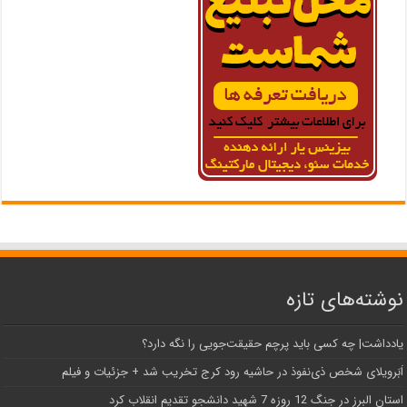
نوشته‌های تازه
یادداشت| ‌چه کسی باید پرچم حقیقت‌جویی را نگه دارد؟
اَبَر‌ویلای شخص ذی‌نفوذ در حاشیه‌ رود کرج تخریب شد + جزئیات و فیلم
استان البرز در جنگ 12 روزه 7 شهید دانشجو تقدیم انقلاب کرد