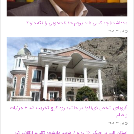
یادداشت| ‌چه کسی باید پرچم حقیقت‌جویی را نگه دارد؟
آذر ۲۹, ۱۴۰۴
اَبَر‌ویلای شخص ذی‌نفوذ در حاشیه‌ رود کرج تخریب شد + جزئیات
و فیلم
آذر ۲۹, ۱۴۰۴
استان البرز در جنگ 12 روزه 7 شهید دانشجو تقدیم انقلاب کرد