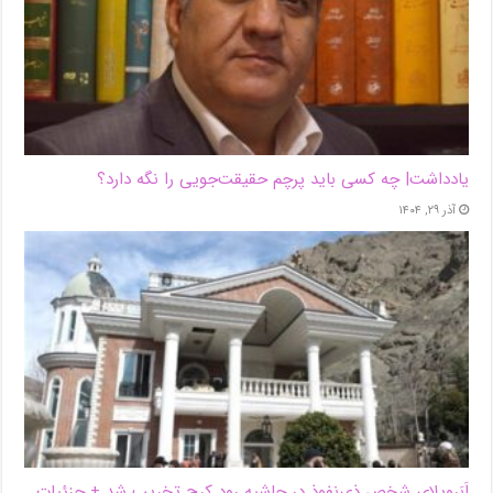
یادداشت| ‌چه کسی باید پرچم حقیقت‌جویی را نگه دارد؟
آذر ۲۹, ۱۴۰۴
اَبَر‌ویلای شخص ذی‌نفوذ در حاشیه‌ رود کرج تخریب شد + جزئیات