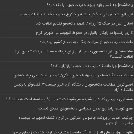
یادداشت| ‌چه کسی باید پرچم حقیقت‌جویی را نگه دارد؟
اَبَر‌ویلای شخص ذی‌نفوذ در حاشیه‌ رود کرج تخریب شد + جزئیات و فیلم
استان البرز در جنگ 12 روزه 7 شهید دانشجو تقدیم انقلاب کرد
3 روز رفت‌وآمد رایگان بانوان در خطوط اتوبوسرانی شهری کرج
دانشجو باید به دور از سیاست‌زدگی، به صلاح کشور بیندیشد
شاخصه‌های بارز دانشجوی تمام‌عیار از زبان فرمانده سپاه البرز/ دانشجوی تراز
انقلاب کیست؟
یادداشت| چرا دانشگاه باید نقش خود را بازآرایی کند؟
مصائب دستگاه قضا در مواجهه با دعاوی ملکی/ دردسر اسناد عادی چند‌ دهه‌ای!
اصلی‌ترین مطالبات دانشجویان دانشگاه آزاد البرز چیست؟/ گفت‌وگو با رئیس
دانشگاه آز‌اد
هشداری تاریخی که هنوز شنیده نمی‌شود/ دانشجو مؤذن جامعه است نه تماشاگر!
هیچ توسعه پایداری بدون همراهی دانشجویان ممکن نیست
جزئیات جدید از پرونده جاسوس اسرائیل در کرج/‌ کشف تجهیزات پیچیده
جاسوسی از متهم
عناوین روزنامه‌های البرز در ‌18 آذرماه/صدرنشینی در ارائه خدمات زایمان بی‌درد