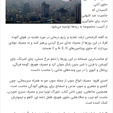
حاوی آنتی
اکسیدان که
خاصیت ضد التهابی
دارند برای جلوگیری
از آسیب مخصوصا به ریه‌ها توصیه می‌شود.
به گفته کارشناس ارشد تغذیه و رژیم درمانی در مورد تغذیه در هوای آلوده:
افراد در این روز‌ها از مصرف غذای سرخ کردنی پرهیز کنند و به مصرف موادی
بپردازند که حاوی ویتامین‌های A، E، D و C هستند.
او مناسب‌ترین صبحانه در این روز‌ها را تخم مرغ عسلی، چای کمرنگ، چای
آویشن یا فرنی با شیر بدون شکر عنوان کرد و مصرف هویج، گوجه فرنگی،
پرتقال و کیوی را در بین وعده‌های غذایی را مناسب دانست.
احدی افزود: مصرف انواع سوپ از جمله سوپ جو به همراه سبزیجاتی، چون
گشنیز و جعفری و سوپ عدس و اسفناج برای روز‌های آلودگی مناسب است.
همچنین غذاهایی، چون تاس کباب، خوراک لوبیا سبز و مصرف سبزی خوردن،
ماست کم چرب و سالاد‌هایی حاوی هویج، فلفل دلمه ای، کاهو و لیموترش
کمک کننده است.