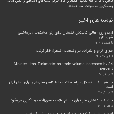
تماس با ما مراجعه نمایید. همکاران ما از طریق شبکه‌های اجتماعی و ایمیل آماده
پاسخگویی به سوالات شما هستند.
نوشته‌های اخیر
امیدواری اهالی گالیکش گلستان برای رفع مشکلات زیرساختی
شهرستان
اسفند ۵, ۱۴۰۰
هوای کرج و نظرآباد در وضعیت اضطرار قرار گرفت
آبان ۳۰, ۱۴۰۰
Minister: Iran-Turkmenistan trade volume increases by 84
percent
دی ۱۹, ۱۴۰۰
جانشین فرمانده کل سپاه: مکتب حاج قاسم سلیمانی برای تمام ایام
است
دی ۱۳, ۱۴۰۰
حاشیه جاده‌های مازندران به نام علامه حسن‌زاده درختکاری می‌شود
آذر ۱۹, ۱۴۰۰
استاندار البرز : گلایه و ابهام نباید برای مردم باقی گذاشت