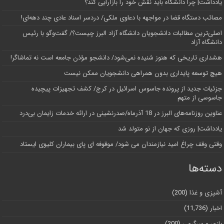
یادداشت| چرا دانشگاه باید نقش خود را بازآرایی کند؟
مصائب دستگاه قضا در مواجهه با دعاوی ملکی/ دردسر اسناد عادی چند‌ دهه‌ای!
اصلی‌ترین مطالبات دانشجویان دانشگاه آزاد البرز چیست؟/ گفت‌وگو با رئیس
دانشگاه آز‌اد
هشداری تاریخی که هنوز شنیده نمی‌شود/ دانشجو مؤذن جامعه است نه تماشاگر!
هیچ توسعه پایداری بدون همراهی دانشجویان ممکن نیست
جزئیات جدید از پرونده جاسوس اسرائیل در کرج/‌ کشف تجهیزات پیچیده
جاسوسی از متهم
عناوین روزنامه‌های البرز در ‌18 آذرماه/صدرنشینی در ارائه خدمات زایمان بی‌درد
یادداشت| روزی که جهان از نو متولد شد
وقتی وقف چراغ امید نیازمندان می شود/ موقوفه ای پای بیماران کلیوی ایستاد
دسته‌ها
آشپزی و غذا
(200)
اخبار
(11,736)
بازی و سرگرمی
(200)