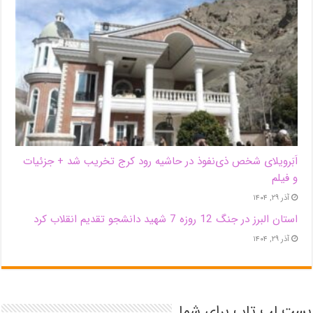
اَبَر‌ویلای شخص ذی‌نفوذ در حاشیه‌ رود کرج تخریب شد + جزئیات
و فیلم
آذر ۲۹, ۱۴۰۴
استان البرز در جنگ 12 روزه 7 شهید دانشجو تقدیم انقلاب کرد
آذر ۲۹, ۱۴۰۴
بست لپ تاپ برای شما