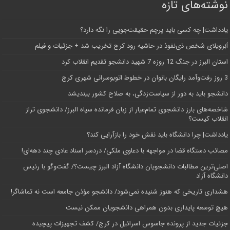
نوشته‌های تازه
یادداشت| ‌چه کسی باید پرچم حقیقت‌جویی را نگه دارد؟
اَبَر‌ویلای شخص ذی‌نفوذ در حاشیه‌ رود کرج تخریب شد + جزئیات و فیلم
استان البرز در جنگ 12 روزه 7 شهید دانشجو تقدیم انقلاب کرد
3 روز رفت‌وآمد رایگان بانوان در خطوط اتوبوسرانی شهری کرج
دانشجو باید به دور از سیاست‌زدگی، به صلاح کشور بیندیشد
شاخصه‌های بارز دانشجوی تمام‌عیار از زبان فرمانده سپاه البرز/ دانشجوی تراز
انقلاب کیست؟
یادداشت| چرا دانشگاه باید نقش خود را بازآرایی کند؟
مصائب دستگاه قضا در مواجهه با دعاوی ملکی/ دردسر اسناد عادی چند‌ دهه‌ای!
اصلی‌ترین مطالبات دانشجویان دانشگاه آزاد البرز چیست؟/ گفت‌وگو با رئیس
دانشگاه آز‌اد
هشداری تاریخی که هنوز شنیده نمی‌شود/ دانشجو مؤذن جامعه است نه تماشاگر!
هیچ توسعه پایداری بدون همراهی دانشجویان ممکن نیست
جزئیات جدید از پرونده جاسوس اسرائیل در کرج/‌ کشف تجهیزات پیچیده