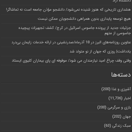
دانشگاه آز‌اد
هشداری تاریخی که هنوز شنیده نمی‌شود/ دانشجو مؤذن جامعه است نه تماشاگر!
هیچ توسعه پایداری بدون همراهی دانشجویان ممکن نیست
جزئیات جدید از پرونده جاسوس اسرائیل در کرج/‌ کشف تجهیزات پیچیده
جاسوسی از متهم
عناوین روزنامه‌های البرز در ‌18 آذرماه/صدرنشینی در ارائه خدمات زایمان بی‌درد
یادداشت| روزی که جهان از نو متولد شد
وقتی وقف چراغ امید نیازمندان می شود/ موقوفه ای پای بیماران کلیوی ایستاد
دسته‌ها
آشپزی و غذا
(200)
اخبار
(11,736)
بازی و سرگرمی
(200)
جهان
(202)
سبک زندگی
(63)