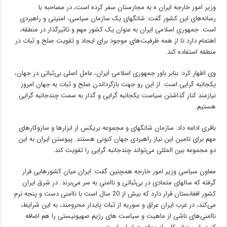
وزیر امور خارجه ایران ه به مجارستان سفر کرده است، در مصاحبه با
رسانه‌های این کشور گفت: شانگهای یک سازمان سیاسی، امنیتی و راهبردی
است. جمهوری اسلامی ایران به عنوان یک کشور مهم و تاثیرگذار در منطقه،
اهتمام دارد تا از همه ظرفیت‌های موجود برای ایجاد و تقویت صلح و ثبات در
منطقه استفاده کند.
وی اظهار کرد: بنابر باور جمهوری اسلامی ایران، عامل اصلی بی‌ثباتی در جهان،
یکجانبه گرایی است. از این رو جهت بازگرداندن صلح و ثبات به جهان امروز
نیازمند کنار گذاشتن سیاست یکجانبه گرایی و گذار به سمت چندجانبه گرایی
هستیم.
باقری ادامه داد: سازمان شانگهای و مجموعه بریکس از ابزارها و سازوکارهای
مهم برای تامین این نیاز راهبردی جهان کنونی هستند. پیوستن ایران به این
دو مجموعه بین المللی می‌تواند چندجانبه گرایی را تقویت کند.
معاون سیاسی وزیر امور خارجه همچنین گفت: ایران میان کشورهایی قرار
گرفته که سالهای متمادی در بی‌ثباتی و ناامنی به سر می‌برند. در شرق ایران
کشور افغانستان قرار دارد که بیش از 20 سال است با ناامنی دست و پنجه نرم
می‌کند، در غرب ایران عراق و سوریه از ثبات پایدار محرومند، به این شرایط،
ناامنی‌های ناشی از ماهیت و سیاست های رژیم صهیونیستی را هم اضافه