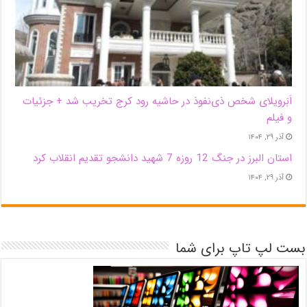
اَبَر‌ویلای شخص ذی‌نفوذ در حاشیه‌ رود کرج تخریب شد + جزئیات
و فیلم
آذر ۲۹, ۱۴۰۴
استان البرز در جنگ 12 روزه 7 شهید دانشجو تقدیم انقلاب کرد
آذر ۲۹, ۱۴۰۴
بست لپ تاپ برای شما