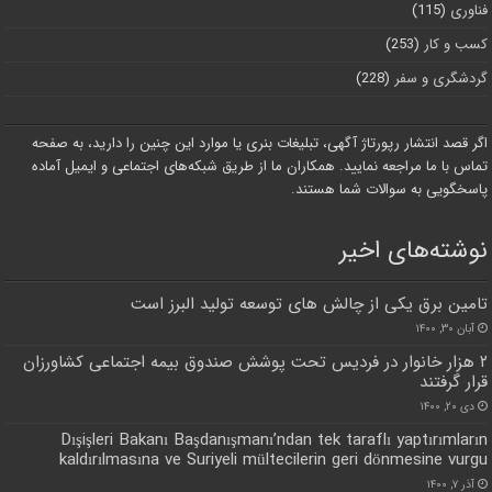
فناوری
(115)
کسب و کار
(253)
گردشگری و سفر
(228)
اگر قصد انتشار رپورتاژ آگهی، تبلیغات بنری یا موارد این چنین را دارید، به صفحه
تماس با ما مراجعه نمایید. همکاران ما از طریق شبکه‌های اجتماعی و ایمیل آماده
پاسخگویی به سوالات شما هستند.
نوشته‌های اخیر
تامین برق یکی از چالش های توسعه تولید البرز است
آبان ۳۰, ۱۴۰۰
۲ هزار خانوار در فردیس تحت پوشش صندوق بیمه اجتماعی کشاورزان
قرار گرفتند
دی ۲۰, ۱۴۰۰
Dışişleri Bakanı Başdanışmanı’ndan tek taraflı yaptırımların
kaldırılmasına ve Suriyeli mültecilerin geri dönmesine vurgu
آذر ۷, ۱۴۰۰