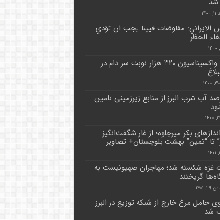
 شد
۱۴۰۰
س الايراني: مفاوضات فيينا يجب ان تؤدي
غاء الحظر
انجام واکسیناسیون ۳۲۰ هزار نوبت سر دام در
لاغ
درصد آب شرب البرز از منابع زیرزمینی تامین
ود
ندازهای بکر میرجاوه؛ از غار شگفت‌انگیز
ز” تا “تمین” بهشت بلوچستان+ تصاویر
غزه شکسته شد؛ مهاجران صهیونیست به
اه‌ها گریختند
۲, ۱۴۰۱
ی حامل مرغ خارج از شبکه توزیع در البرز
ف شد