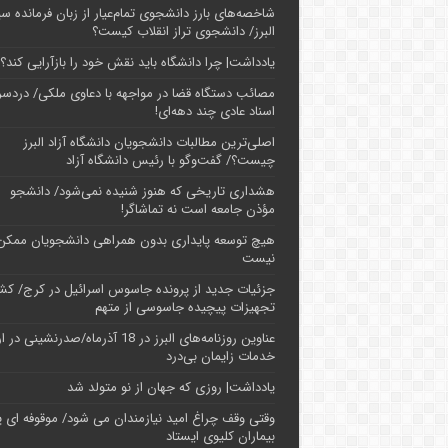
شاخصه‌های بارز دانشجوی تمام‌عیار از زبان فرمانده سپ
البرز/ دانشجوی تراز انقلاب کیست؟
یادداشت| چرا دانشگاه باید نقش خود را بازآرایی کند؟
مصائب دستگاه قضا در مواجهه با دعاوی ملکی/ دردسر
اسناد عادی چند‌ دهه‌ای!
اصلی‌ترین مطالبات دانشجویان دانشگاه آزاد البرز
چیست؟/ گفت‌وگو با رئیس دانشگاه آز‌اد
هشداری تاریخی که هنوز شنیده نمی‌شود/ دانشجو
مؤذن جامعه است نه تماشاگر!
هیچ توسعه پایداری بدون همراهی دانشجویان ممکن
نیست
جزئیات جدید از پرونده جاسوس اسرائیل در کرج/‌ ک
تجهیزات پیچیده جاسوسی از متهم
عناوین روزنامه‌های البرز در ‌18 آذرماه/صدرنشینی د
خدمات زایمان بی‌درد
یادداشت| روزی که جهان از نو متولد شد
وقتی وقف چراغ امید نیازمندان می شود/ موقوفه ای پ
بیماران کلیوی ایستاد