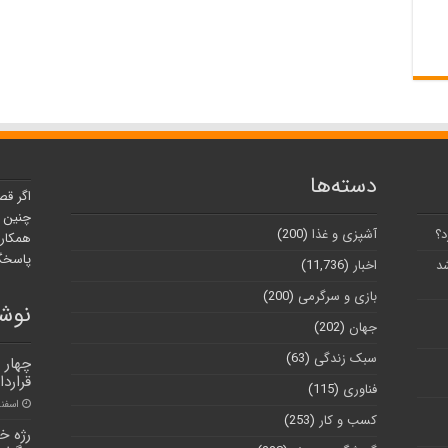
دسته‌ها
اگر قص
چنین ر
د؟
آشپزی و غذا
(200)
همکارا
پاسخگو
شد
اخبار
(11,736)
بازی و سرگرمی
(200)
نوشت
جهان
(202)
سبک زندگی
(63)
قرارد
فناوری
(115)
اسفند ۵, ۰
کسب و کار
(253)
رژه خ