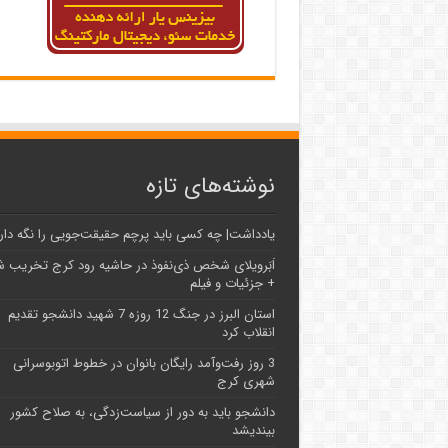
نوشته‌های تازه
یادداشت| ‌چه کسی باید پرچم حقیقت‌جویی را نگه دار
اَبَر‌ویلای شخص ذی‌نفوذ در حاشیه‌ رود کرج تخریب 
+ جزئیات و فیلم
استان البرز در جنگ 12 روزه 7 شهید دانشجو تقدیم
انقلاب کرد
3 روز رفت‌وآمد رایگان بانوان در خطوط اتوبوسرانی
شهری کرج
دانشجو باید به دور از سیاست‌زدگی، به صلاح کشور
بیندیشد