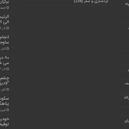
گردشگری و سفر
(228)
برگزار
اه
اسفند ۱۱, 
الرئي
الى ال
آذر ۹, ۱۴۰۰
ساوجب
آبان ۳۰, ۱۴۰۰
۸۰ 
می ش
آذر ۲۳, ۱۴۰۰
چشم‌ا
“لادی
شف
آبان ۱, ۱۴۰۱
ر ارائه
سکوت 
پناهگ
فروردین ۹
خودرو
ای
توقی