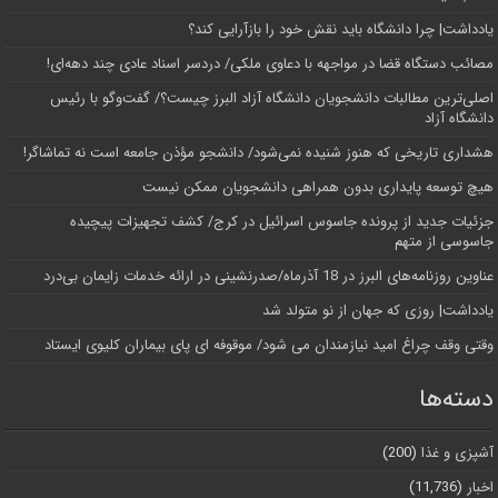
یادداشت| چرا دانشگاه باید نقش خود را بازآرایی کند؟
مصائب دستگاه قضا در مواجهه با دعاوی ملکی/ دردسر اسناد عادی چند‌ دهه‌ای!
اصلی‌ترین مطالبات دانشجویان دانشگاه آزاد البرز چیست؟/ گفت‌وگو با رئیس
دانشگاه آز‌اد
هشداری تاریخی که هنوز شنیده نمی‌شود/ دانشجو مؤذن جامعه است نه تماشاگر!
هیچ توسعه پایداری بدون همراهی دانشجویان ممکن نیست
جزئیات جدید از پرونده جاسوس اسرائیل در کرج/‌ کشف تجهیزات پیچیده
جاسوسی از متهم
عناوین روزنامه‌های البرز در ‌18 آذرماه/صدرنشینی در ارائه خدمات زایمان بی‌درد
یادداشت| روزی که جهان از نو متولد شد
وقتی وقف چراغ امید نیازمندان می شود/ موقوفه ای پای بیماران کلیوی ایستاد
دسته‌ها
آشپزی و غذا
(200)
اخبار
(11,736)