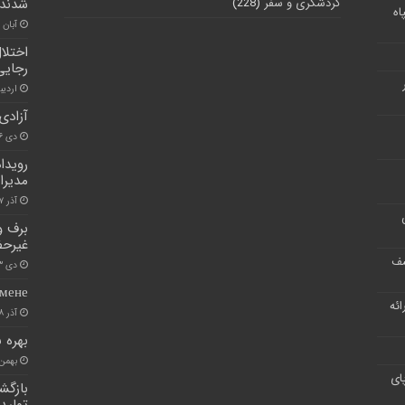
گردشگری و سفر
(228)
شدند
اه
آبان ۳۰, ۱۴۰۰
اختلا
رجایی
اردیبهشت
آزادی ۲۰ زندانی بدهکار مالی از زندان ه
دی ۱۶, ۱۴۰۰
رویدا
مدیرا
آذر ۱۷, ۱۴۰۱
برف و
غیرحض
شف
دی ۳, ۱۴۰۱
емене
ر ارائه
آذر ۲۸, ۱۴۰۰
بهره برداری از
بهمن ۱۲, ۰۰
ای
تولید