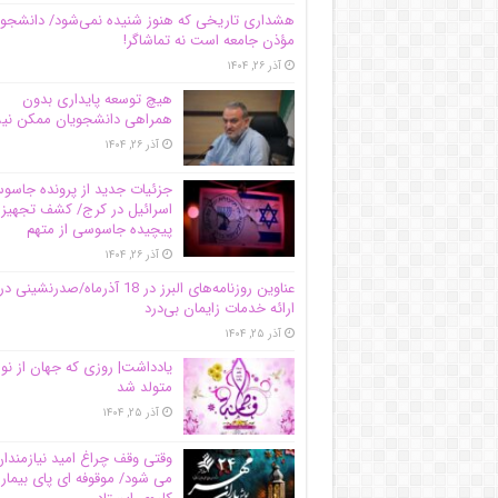
هشداری تاریخی که هنوز شنیده نمی‌شود/ دانشجو
مؤذن جامعه است نه تماشاگر!
آذر ۲۶, ۱۴۰۴
هیچ توسعه پایداری بدون
همراهی دانشجویان ممکن ن
آذر ۲۶, ۱۴۰۴
جزئیات جدید از پرونده جاس
اسرائیل در کرج/‌ کشف تجهیز
پیچیده جاسوسی از متهم
آذر ۲۶, ۱۴۰۴
عناوین روزنامه‌های البرز در ‌18 آذرماه/صدرنشینی در
ارائه خدمات زایمان بی‌درد
آذر ۲۵, ۱۴۰۴
یادداشت| روزی که جهان از نو
متولد شد
آذر ۲۵, ۱۴۰۴
وقتی وقف چراغ امید نیازمندا
می شود/ موقوفه ای پای بیمار