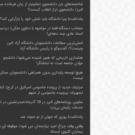
شاخصه‌های بارز دانشجوی تمام‌عیار از زبان فرمانده سپ
البرز/ دانشجوی تراز انقلاب کیست؟
یادداشت| چرا دانشگاه باید نقش خود را بازآرایی کند؟
مصائب دستگاه قضا در مواجهه با دعاوی ملکی/ دردسر
اسناد عادی چند‌ دهه‌ای!
اصلی‌ترین مطالبات دانشجویان دانشگاه آزاد البرز
چیست؟/ گفت‌وگو با رئیس دانشگاه آز‌اد
هشداری تاریخی که هنوز شنیده نمی‌شود/ دانشجو
مؤذن جامعه است نه تماشاگر!
هیچ توسعه پایداری بدون همراهی دانشجویان ممکن
نیست
جزئیات جدید از پرونده جاسوس اسرائیل در کرج/‌ ک
تجهیزات پیچیده جاسوسی از متهم
عناوین روزنامه‌های البرز در ‌18 آذرماه/صدرنشینی د
خدمات زایمان بی‌درد
یادداشت| روزی که جهان از نو متولد شد
وقتی وقف چراغ امید نیازمندان می شود/ موقوفه ای پ
بیماران کلیوی ایستاد