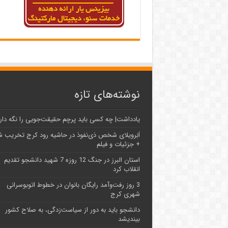
نوشته‌های تازه
یادداشت| ‌چه کسی باید پرچم حقیقت‌جویی را نگه دار
اَبَر‌ویلای شخص ذی‌نفوذ در حاشیه‌ رود کرج تخریب 
+ جزئیات و فیلم
استان البرز در جنگ 12 روزه 7 شهید دانشجو تقدیم
انقلاب کرد
3 روز رفت‌وآمد رایگان بانوان در خطوط اتوبوسرانی
شهری کرج
دانشجو باید به دور از سیاست‌زدگی، به صلاح کشور
بیندیشد