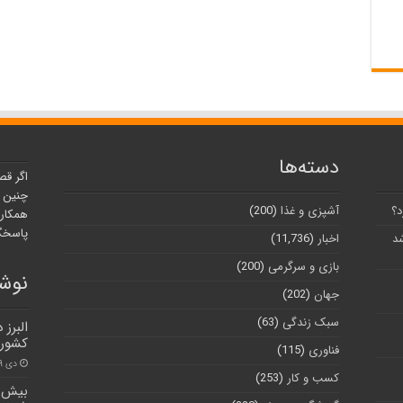
دسته‌ها
اگر قص
چنین ر
د؟
آشپزی و غذا
(200)
همکارا
پاسخگو
شد
اخبار
(11,736)
بازی و سرگرمی
(200)
نوشت
جهان
(202)
سبک زندگی
(63)
البرز
کشور 
فناوری
(115)
دی ۲۹, ۱۴۰۰
کسب و کار
(253)