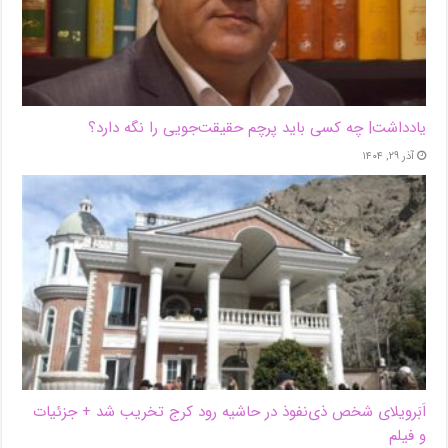
یادداشت| ‌چه کسی باید پرچم حقیقت‌جویی را نگه دارد؟
آذر ۲۹, ۱۴۰۴
اَبَر‌ویلای شخص ذی‌نفوذ در حاشیه‌ رود کرج تخریب شد + جزئیات
و فیلم