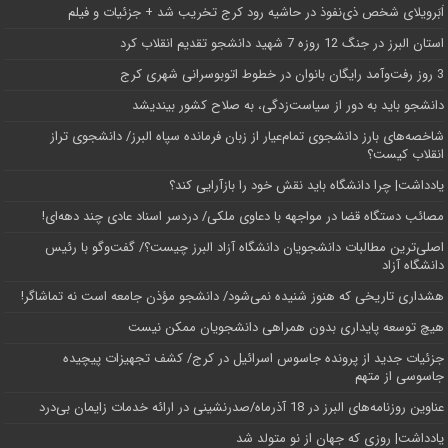
اَبَر‌ویلای شخص ذی‌نفوذ در حاشیه‌ رود کرج تخریب شد + جزئیات و فیلم
استان البرز در جنگ 12 روزه 7 شهید دانشجو تقدیم انقلاب کرد
3 روز رفت‌وآمد رایگان بانوان در خطوط اتوبوسرانی شهری کرج
دانشجو باید به دور از سیاست‌زدگی، به صلاح کشور بیندیشد
شاخصه‌های بارز دانشجوی تمام‌عیار از زبان فرمانده سپاه البرز/ دانشجوی تراز
انقلاب کیست؟
یادداشت| چرا دانشگاه باید نقش خود را بازآرایی کند؟
مصائب دستگاه قضا در مواجهه با دعاوی ملکی/ دردسر اسناد عادی چند‌ دهه‌ای!
اصلی‌ترین مطالبات دانشجویان دانشگاه آزاد البرز چیست؟/ گفت‌وگو با رئیس
دانشگاه آز‌اد
هشداری تاریخی که هنوز شنیده نمی‌شود/ دانشجو مؤذن جامعه است نه تماشاگر!
هیچ توسعه پایداری بدون همراهی دانشجویان ممکن نیست
جزئیات جدید از پرونده جاسوس اسرائیل در کرج/‌ کشف تجهیزات پیچیده
جاسوسی از متهم
عناوین روزنامه‌های البرز در ‌18 آذرماه/صدرنشینی در ارائه خدمات زایمان بی‌درد
یادداشت| روزی که جهان از نو متولد شد