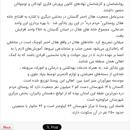
روانشناسان و کارشناسان نهادهای کانون پرورش فکری کودکان و نوجوانان
حضور داشتند.
مدیرعامل جمعیت هلال احمر گلستان در بخشی دیگری با اشاره به افتتاح خانه
هلال روستایی” مردم دره” در این روز یادآور شد : با بهره برداری این واحد
خدماتی، مجموع خانه های هلال در استان گلستان به ۲۵۸ واحد افزایش
یافت.
میقانی تصریح کرد: خانه‌های هلال در واقع هلال‌ احمر کوچک است در مناطقی
که راه‌اندازی می‌شود ضمن جذب و ساماندهی نیروها، آموزش‌های لازم را به
اعضا بر عهده دارند تا در بروز حوادث و بلایا نخستین افرادی باشند که به کمک
اهالی همان منطقه می شتابند.
وی یادآور شد: به همراه خدمات بهداشتی و درمانی و امورات مربوطه ،
تعدادی از بسته‌های معیشتی و لوازم التحریر توسط بنیاد علوی و
موسسه مهرآوران سبز امید بین اهالی این روستا توزیع شده است.
گلستان با ۱۴ شهرستان دست کم ۲ میلیون نفر جمعیت دارد که روستای مردم
دره دورترین نقطه این استان بوده که از توابع دهستان پالیزان، بخش مرکزی
شهرستان مراوه‌تپه است.
فاصله این روستا تا مرکز شهرستان ۴۶ کیلومتر است و ۴۶ خانوار با جمعیتی
حدود ۲۵۰ نفر در آن سکونت دارند.