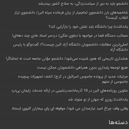
دانشجو باید به دور از سیاست‌زدگی، به صلاح کشور بیندیشد
شاخصه‌های بارز دانشجوی تمام‌عیار از زبان فرمانده سپاه البرز/ دانشجوی تراز
انقلاب کیست؟
یادداشت| چرا دانشگاه باید نقش خود را بازآرایی کند؟
مصائب دستگاه قضا در مواجهه با دعاوی ملکی/ دردسر اسناد عادی چند‌ دهه‌ای!
اصلی‌ترین مطالبات دانشجویان دانشگاه آزاد البرز چیست؟/ گفت‌وگو با رئیس
دانشگاه آز‌اد
هشداری تاریخی که هنوز شنیده نمی‌شود/ دانشجو مؤذن جامعه است نه تماشاگر!
هیچ توسعه پایداری بدون همراهی دانشجویان ممکن نیست
جزئیات جدید از پرونده جاسوس اسرائیل در کرج/‌ کشف تجهیزات پیچیده
جاسوسی از متهم
عناوین روزنامه‌های البرز در ‌18 آذرماه/صدرنشینی در ارائه خدمات زایمان بی‌درد
یادداشت| روزی که جهان از نو متولد شد
وقتی وقف چراغ امید نیازمندان می شود/ موقوفه ای پای بیماران کلیوی ایستاد
دسته‌ها