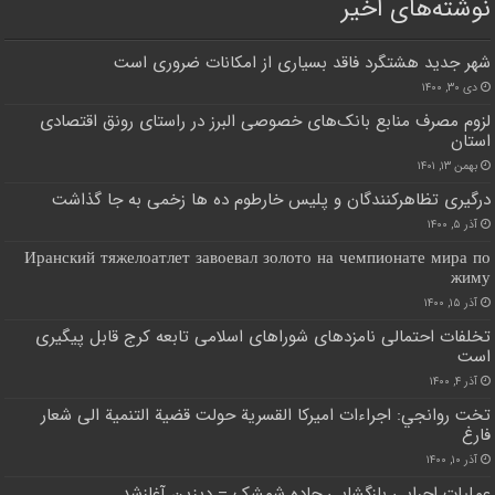
نوشته‌های اخیر
شهر جدید هشتگرد فاقد بسیاری از امکانات ضروری است
دی ۳۰, ۱۴۰۰
لزوم مصرف منابع بانک‌های خصوصی البرز در راستای رونق اقتصادی
استان
بهمن ۱۳, ۱۴۰۱
درگیری تظاهرکنندگان و پلیس خارطوم ده ها زخمی به جا گذاشت
آذر ۵, ۱۴۰۰
Иранский тяжелоатлет завоевал золото на чемпионате мира по
жиму
آذر ۱۵, ۱۴۰۰
تخلفات احتمالی نامزدهای شوراهای اسلامی تابعه کرج قابل پیگیری
است
آذر ۴, ۱۴۰۰
تخت روانجي: اجراءات اميركا القسرية حولت قضية التنمية الى شعار
فارغ
آذر ۱۰, ۱۴۰۰
عملیات اجرایی بازگشایی جاده شمشک – دیزین آغازشد