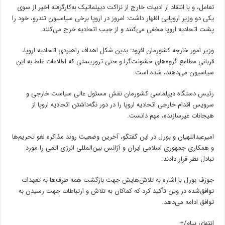
تعامل، و با انتقاد از ادبیات خارج از نزاکت دیپلماتیک به‌کارگرفته اخیر از سوی
یکی دو وزیر اروپایی اظهار داشت: امروز در اروپا برخی سیاسیون تندرو، خود را
پشت اتحادیه اروپا مخفی می‌کنند و از جیب اتحادیه خرج می‌کنند.
وزیر امور خارجه کشورمان افزود: بدین شکل اهداف راهبردی اتحادیه اروپا،
قربانی مطامع گروه‌های خشونت‌گرا و حتی تروریستی که اطلاعات غلط به این
سیاسیون می‌دهند، شده است.
رئیس‌ دستگاه دیپلماسی کشورمان نقش مسئول عالی سیاست خارجی و
سرویس اقدام خارجی اتحادیه اروپا را در دور نگه‌داشتن اتحادیه اروپا از
هیجانات غیرسازنده، مهم دانست.
امیرعبداللهیان و بورل در این گفتگو، آخرین وضعیت روند مذاکره لغو تحریم‌ها
و همکاری جمهوری اسلامی ایران و‌ آژانس بین‌المللی انرژی اتمی را مورد
تبادل نظر قرار دادند.
جوزف بورل با اشاره به تلاش‌هایش جهت بازگشت همه طرف‌ها به تعهدات
توافق‌شده در وین تأکید کرد که کماکان به تلاش و ارتباطات جهت رسیدن به
توافق ادامه می‌دهد.
انتهای پیام/+