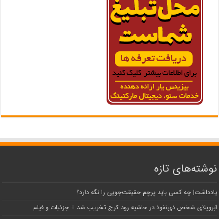
نوشته‌های تازه
یادداشت| ‌چه کسی باید پرچم حقیقت‌جویی را نگه دارد؟
اَبَر‌ویلای شخص ذی‌نفوذ در حاشیه‌ رود کرج تخریب شد + جزئیات و فیلم