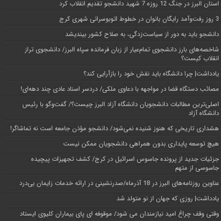
استان البرز در جنگ 12 روزه 7 شهید دانشجو تقدیم انقلاب کرد
3 روز رفت‌وآمد رایگان بانوان در خطوط اتوبوسرانی شهری کرج
دانشجو باید به دور از سیاست‌زدگی، به صلاح کشور بیندیشد
شاخصه‌های بارز دانشجوی تمام‌عیار از زبان فرمانده سپاه البرز/ دانشجوی تراز
انقلاب کیست؟
یادداشت| چرا دانشگاه باید نقش خود را بازآرایی کند؟
مصائب دستگاه قضا در مواجهه با دعاوی ملکی/ دردسر اسناد عادی چند‌ دهه‌ای!
اصلی‌ترین مطالبات دانشجویان دانشگاه آزاد البرز چیست؟/ گفت‌وگو با رئیس
دانشگاه آز‌اد
هشداری تاریخی که هنوز شنیده نمی‌شود/ دانشجو مؤذن جامعه است نه تماشاگر!
هیچ توسعه پایداری بدون همراهی دانشجویان ممکن نیست
جزئیات جدید از پرونده جاسوس اسرائیل در کرج/‌ کشف تجهیزات پیچیده
جاسوسی از متهم
عناوین روزنامه‌های البرز در ‌18 آذرماه/صدرنشینی در ارائه خدمات زایمان بی‌درد
یادداشت| روزی که جهان از نو متولد شد
وقتی وقف چراغ امید نیازمندان می شود/ موقوفه ای پای بیماران کلیوی ایستاد