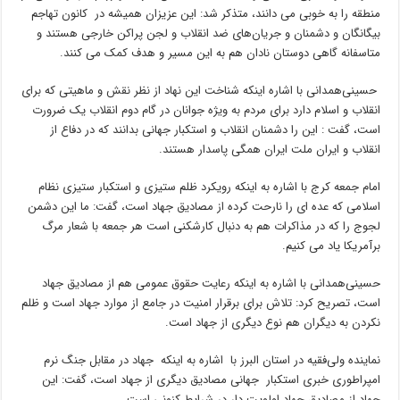
منطقه را به خوبی می دانند، متذکر شد: این عزیزان همیشه در کانون تهاجم
بیگانگان و دشمنان و جریان‌های ضد انقلاب و لجن پراکن خارجی هستند و
متاسفانه گاهی دوستان نادان هم به این مسیر و هدف کمک می کنند.
حسینی‌همدانی با اشاره اینکه شناخت این نهاد از نظر نقش و ماهیتی که برای
انقلاب و اسلام دارد برای مردم به ویژه جوانان در گام دوم انقلاب یک ضرورت
است، گفت : این را دشمنان انقلاب و استکبار جهانی بدانند که در دفاع از
انقلاب و ایران ملت ایران همگی پاسدار هستند.
امام جمعه کرج با اشاره به اینکه رویکرد ظلم ستیزی و استکبار ستیزی نظام
اسلامی که عده ای را نارحت کرده از مصادیق جهاد است، گفت: ما این دشمن
لجوج را که در مذاکرات هم به دنبال کارشکنی است هر جمعه با شعار مرگ
برآمریکا یاد می کنیم.
حسینی‌همدانی با اشاره به اینکه رعایت حقوق عمومی هم از مصادیق جهاد
است، تصریح کرد: تلاش برای برقرار امنیت در جامع از موارد جهاد است و ظلم
نکردن به دیگران هم نوع دیگری از جهاد است.
نماینده ولی‌فقیه در استان البرز با اشاره به اینکه جهاد در مقابل جنگ نرم
امپراطوری خبری استکبار جهانی مصادیق دیگری از جهاد است، گفت: این
جهاد از مصادیق جهاد اولویت دار در شرایط کنونی است.