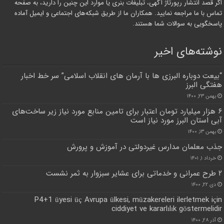
اگر قصد انتشار رپورتاژ آگهی، تبلیغات بنری یا موارد این چنین را دارید، به صفحه
تماس با ما مراجعه نمایید. همکاران ما از طریق شبکه‌های اجتماعی و ایمیل آماده
پاسخگویی به سوالات شما هستند.
نوشته‌های اخیر
“بیعت دوباره البرزی ها با آرمان های انقلاب اسلامی” سر خط اخبار
هفتگی البرز
بهمن ۲۳, ۱۴۰۰
۶ هزار میلیارد تومان اعتبار برای تامین منابع مورد نیاز زیر ساخت‌های
آبی استان البرز مورد نیاز است
بهمن ۱۳, ۱۴۰۰
جذب معلمان مدارس غیردولتی در آموزش و پرورش
خرداد ۱, ۱۴۰۱
۲ طرح عمرانی و خدماتی برای عشایر سبزوار به ثمر نشست
دی ۲۲, ۱۴۰۰
P4+1 üyesi üç Avrupa ülkesi, müzakereleri ilerletmek için
ciddiyet ve kararlılık göstermelidir
آذر ۲۸, ۱۴۰۰