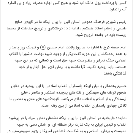
کسی با پرداخت پول مالک آب شود و هیچ کس اجازه مصرف زیاد و بی اندازه
آب را ندارد.
رئیس شورای فرهنگ عمومی استان البرز با بیان اینکه ما در نابودی منابع
طبیعی و ذخایر استاد هستیم ، ادامه داد : درختکاری و ترویج حفاظت از محیط
زیست باید در جامعه ترویج شود.
امام جمعه کرج با اشاره به سالروز ولادت امام حسین (ع) و تبریک روز پاسدار
به همه زحمتکشان این حوزه گفت:یکی از وجوه شبیه نهضت عاشورا با انقلاب
اسلامی جنگ نابرابر و مظلومیت جبهه حق است و کسانی که در این جبهه
هستند، باید روحیه تکلیف گرا داشته و با ایمان قوی اهل ایثار و از خود
گذشتگی باشند.
حسینی‌همدانی با بیان اینکه پاسداران انقلاب اسلامی با این روحیه در مقابل
هجوم توطئه‌های سهمگین و فتنه‌های پیچیده استکبار و عناصر داخلی
ایستادگی و از اسلام و انقلاب دفاع می‌کنند، افزود:کمبودهای مادی و نقصان با
تلاش جهادی پاسداران انقلاب اسلامی از بین رفته است.
نماینده ولی‌فقیه در استان البرز با بیان اینکه دشمنان نقش سپاه را در پیشبرد
انقلاب و تبدیل ایران به یک قدرت برتر منطقه ای و شکل دهی به جبهه
مقاومت و بیداری اسلامی و به شکست کشاندن آمریکا و رژیم صهیونیستی در