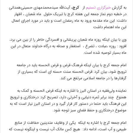
به گزارش
خبرگزاری تسنیم
از
کرج
،
آیت‌الله سیدمحمدمهدی حسینی‌همدانی
در خطبه دوم نماز جمعه این هفته کرج با تبریک حلول ماه شعبان ، اظهار
داشت: این ماه مقدمه ورود به ماه رمضان است و باید در مورد اجرای اعمال
این ماه اهتمام داشت
وی با بیان اینکه روزه ماه شعبان پریشانی و افسردگی خاطر را از بین می برد،
افزود : روزه ،عبادت ، تضرع ، استغفار و صدقه به درگاه خداوند متعال در این
ماه بسیار توصیه شده است.
امام جمعه کرج با بیان اینکه فرهنگ قرض و قرض الحسنه باید در جامعه
ترویج شود، بیان کرد: قرض الحسنه سنت حسنه ای است که بسیاری از
گرفتارها را در جامعه اسلامی مرتفع می کند.
نماینده ولی‌فقیه در استان البرز با اشاره به اینکه قرض الحسنه و کمک به
همنوع چند برابر ثمره دنیایی و آخرتی دارد، تصریح کرد: درختکاری و ترویج
این فرهنگ باید حتما در دستور کار قرار گیرد و در استان البرز نیاز است که به
موضوع درختکاری و حفظ فضای سبز توجه شود.
امام جمعه کرج با اشاره به اینکه یکی از وظایف متدینین حفاظت از منابع
طبیعی و آب است، ادامه داد: هیچ کس مالک آب نیست و اینگونه نیست که