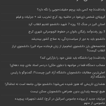
یادداشت| ‌چه کسی باید پرچم حقیقت‌جویی را نگه دارد؟
اَبَر‌ویلای شخص ذی‌نفوذ در حاشیه‌ رود کرج تخریب شد + جزئیات و فیلم
استان البرز در جنگ 12 روزه 7 شهید دانشجو تقدیم انقلاب کرد
3 روز رفت‌وآمد رایگان بانوان در خطوط اتوبوسرانی شهری کرج
دانشجو باید به دور از سیاست‌زدگی، به صلاح کشور بیندیشد
شاخصه‌های بارز دانشجوی تمام‌عیار از زبان فرمانده سپاه البرز/ دانشجوی تراز
انقلاب کیست؟
یادداشت| چرا دانشگاه باید نقش خود را بازآرایی کند؟
مصائب دستگاه قضا در مواجهه با دعاوی ملکی/ دردسر اسناد عادی چند‌ دهه‌ای!
اصلی‌ترین مطالبات دانشجویان دانشگاه آزاد البرز چیست؟/ گفت‌وگو با رئیس
دانشگاه آز‌اد
هشداری تاریخی که هنوز شنیده نمی‌شود/ دانشجو مؤذن جامعه است نه تماشاگر!
هیچ توسعه پایداری بدون همراهی دانشجویان ممکن نیست
جزئیات جدید از پرونده جاسوس اسرائیل در کرج/‌ کشف تجهیزات پیچیده
جاسوسی از متهم