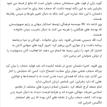
گوید یکی از قوت های مسلمانان حجاب بانوان است که مانع از فساد می شود
بنابراین باید به این نکته توجه داشت که حجاب نماد برای ما است ولی
دشمنان با این نماد مبارزه نمی کنند بلکه به دنبال تغییر باورها و سپس رفتارها
هستند .
وی ادامه داد: 80 موسسه فرهنگی توسط استکبار جهانی و رژیم صهیونیستی
که بودجه های هنگفتی را هزینه می کنند به دنبال تخریب بنیان خانواده
هستند.
آیت الله حسینی همدانی افزود: باید برای خانواده ، کودکان و حیا درجامعه
برنامه داشت و از موازی کاری پرهیز کرد؛ امروز گروه های جهادی آتش به
اختیار کار خود را دراین زمینه ها انجام می دهند اما فعالیت آنان مسوولیت را
از دوش متولیان امر برنمی دارد.
وی افزود: اخیرا دشمنان جدی تر نقشه کشیده اند باید فواید حجاب را بیان کرد
چراکه حجاب نقشی موثر برای صلابت اجتماع دارد؛ کسی که حجابش را کنار
می گذارد باید بداند که قصدش دیده شدن است نه با استعدادها و توانایی
هایی که دارد بنابراین، این شخص ارزش انسانی ندارد.
امام جمعه کرج اضافه کرد: دشمنان اسلام دردوره های مختلف از تعالیم
اسلامی ضربات مهلکی خورده اند و هرکجا فرصت دیدند به دنبال ضربه زدن
بوده اند؛ کشف حجاب یکی از نقشه های آنان بوده که زیر نظر استعمار
انگلیس اجرایی شد.