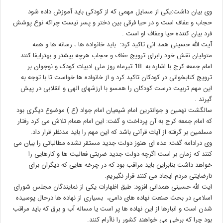
وی بیان داشت:یکی از مسایل مهمی که از کودکی باید آموزش داده شود
حجاب و عفاف است و در حیا فرقی بین دختر و پسر نیست چراکه نوع پوشش
فرد بیان کننده حیا وعفاف او است .
آیت الله حسینی همد انی تاکید کرد: باید خانواده ها ، رسانه ها و همه
متولیان نقش خود رابرای ترویج عفاف و حجاب هرچه بیشتر و بهترایفا کنند.
امام جمعه کرج با اشاره به 18 تیرماه روز ملی ادبیات کودک و نوجوان بر
ترویج کتابخوانی در کودکان تاکید کرد و از خانواده ها خواست تا با توجه به
این مهم تربیت درست کودکان را همسو با ارزشهای الهی و انقلابی در پیش
گیرند .
سالگشت نهمین و جوانترین امام شیعیان امام جواد (ع ) موضوع دیگری بود
که امام جمعه کرج به آن پرداخت و گفت: این امام همام تلاش می کرد رفتار
مسلمین بر گرفته از آیات قرآنی باشد که این مهم را باید مدنظر قرار داد.
وی درادامه گفت: عده ای هنوز دولت جدید مستقر نشده مطالباتی را بیان می
کنند که زمان بر است اگرچه دولت جدید ضربتی فعالیت ها و کارهایی را
خواهد داشت بنابراین باید مراقب بود که در چرخه هایی که دیگران برای
نارضایتی مردم ایجاد می کنند قرار نگیریم.
ایت الله حسینی همدانی افزود: طبق اظهارات یکی از نمایندگان مجلس شورای
اسلامی در بحث صنعت نهاده های دامی، بسیاری از نهاده ها درحال پوسیده
شدن است و انبارها از این نهاده ها پر است یا مساله آب و برق که باید مراقب
بود چرا که برخی می خواهند کشور را ناآرام کنند.