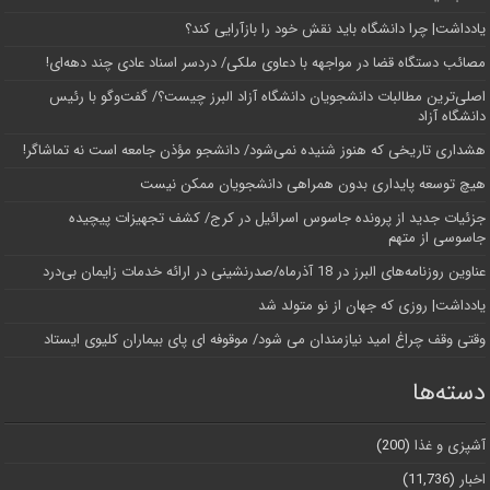
یادداشت| چرا دانشگاه باید نقش خود را بازآرایی کند؟
مصائب دستگاه قضا در مواجهه با دعاوی ملکی/ دردسر اسناد عادی چند‌ دهه‌ای!
اصلی‌ترین مطالبات دانشجویان دانشگاه آزاد البرز چیست؟/ گفت‌وگو با رئیس
دانشگاه آز‌اد
هشداری تاریخی که هنوز شنیده نمی‌شود/ دانشجو مؤذن جامعه است نه تماشاگر!
هیچ توسعه پایداری بدون همراهی دانشجویان ممکن نیست
جزئیات جدید از پرونده جاسوس اسرائیل در کرج/‌ کشف تجهیزات پیچیده
جاسوسی از متهم
عناوین روزنامه‌های البرز در ‌18 آذرماه/صدرنشینی در ارائه خدمات زایمان بی‌درد
یادداشت| روزی که جهان از نو متولد شد
وقتی وقف چراغ امید نیازمندان می شود/ موقوفه ای پای بیماران کلیوی ایستاد
دسته‌ها
آشپزی و غذا
(200)
اخبار
(11,736)