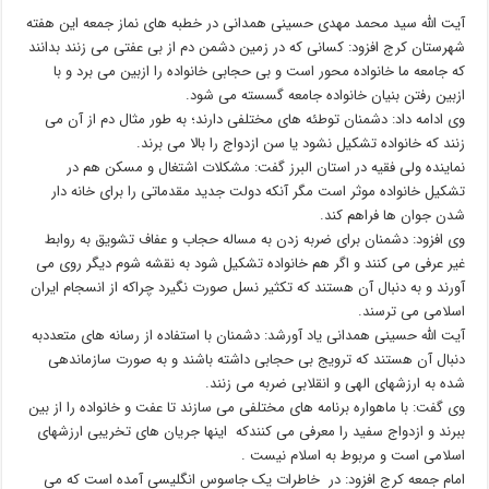
آیت الله سید محمد مهدی حسینی همدانی در خطبه های نماز جمعه این هفته
شهرستان کرج افزود: کسانی که در زمین دشمن دم از بی عفتی می زنند بدانند
که جامعه ما خانواده محور است و بی حجابی خانواده را ازبین می برد و با
ازبین رفتن بنیان خانواده جامعه گسسته می شود.
وی ادامه داد: دشمنان توطئه های مختلفی دارند؛ به طور مثال دم از آن می
زنند که خانواده تشکیل نشود یا سن ازدواج را بالا می برند.
نماینده ولی فقیه در استان البرز گفت: مشکلات اشتغال و مسکن هم در
تشکیل خانواده موثر است مگر آنکه دولت جدید مقدماتی را برای خانه دار
شدن جوان ها فراهم کند.
وی افزود: دشمنان برای ضربه زدن به مساله حجاب و عفاف تشویق به روابط
غیر عرفی می کنند و اگر هم خانواده تشکیل شود به نقشه شوم دیگر روی می
آورند و به دنبال آن هستند که تکثیر نسل صورت نگیرد چراکه از انسجام ایران
اسلامی می ترسند.
آیت الله حسینی همدانی یاد آورشد: دشمنان با استفاده از رسانه های متعددبه
دنبال آن هستند که ترویج بی حجابی داشته باشند و به صورت سازماندهی
شده به ارزشهای الهی و انقلابی ضربه می زنند.
وی گفت: با ماهواره برنامه های مختلفی می سازند تا عفت و خانواده را از بین
ببرند و ازدواج سفید را معرفی می کنندکه اینها جریان های تخریبی ارزشهای
اسلامی است و مربوط به اسلام نیست .
امام جمعه کرج افزود: در خاطرات یک جاسوس انگلیسی آمده است که می