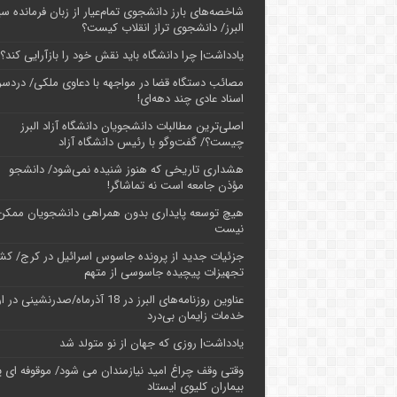
شاخصه‌های بارز دانشجوی تمام‌عیار از زبان فرمانده سپ
البرز/ دانشجوی تراز انقلاب کیست؟
یادداشت| چرا دانشگاه باید نقش خود را بازآرایی کند؟
مصائب دستگاه قضا در مواجهه با دعاوی ملکی/ دردسر
اسناد عادی چند‌ دهه‌ای!
اصلی‌ترین مطالبات دانشجویان دانشگاه آزاد البرز
چیست؟/ گفت‌وگو با رئیس دانشگاه آز‌اد
هشداری تاریخی که هنوز شنیده نمی‌شود/ دانشجو
مؤذن جامعه است نه تماشاگر!
هیچ توسعه پایداری بدون همراهی دانشجویان ممکن
نیست
جزئیات جدید از پرونده جاسوس اسرائیل در کرج/‌ ک
تجهیزات پیچیده جاسوسی از متهم
عناوین روزنامه‌های البرز در ‌18 آذرماه/صدرنشینی د
خدمات زایمان بی‌درد
یادداشت| روزی که جهان از نو متولد شد
وقتی وقف چراغ امید نیازمندان می شود/ موقوفه ای پ
بیماران کلیوی ایستاد