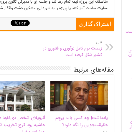
متاسفانه این پروژه نیمه تمام رها شد و جلسه ای با مدیرکل کانون پرو
عملیات ساخت آغاز کنند یا پروژه را به شهرداری مشکین دشت واگذار شو
اشتراک گذاری
یست
قبلی
زیست بوم کامل نوآوری و فناوری در
وس
کشور شکل گرفته است
ات
مقاله‌های مرتبط
یادداشت| ‌چه کسی باید پرچم
اَبَر‌ویلای شخص ذی‌نفوذ د
ن
حقیقت‌جویی را نگه دارد؟
حاشیه‌ رود کرج تخریب ش
ان
جزئیات و فیلم