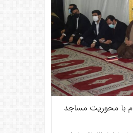
م با محوریت مساجد