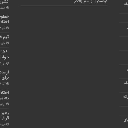
گردشگری و سفر
(228)
کشور د
اه
اسفند ۲, ۰
خطوط 
اختلا
آذر ۱۸, ۱۴۰۰
تیم ف
آبان ۳۰, ۱۴۰۰
۶
خوانا
دی ۶, ۱۴۰۰
برای اعزام ۵
شف
آذر ۸, ۱۴۰۰
اختلا
ر ارائه
رجایی
اردیبهشت
رهبر 
قرآنی
ای
فروردین ۴