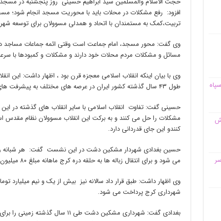
حجت الاسلام والمسلمین سید ابراهیم حسینی روز پنجشنبه در مسجد
افزود: رفع مشکلات در محلات باید با محوریت مسجد انجام شود؛ مسج
تربیت،کمک به مستمندان با اتحاد و همدلی مسوولان برای توسعه شهر
وی گفت: محور مسجد، امام جماعت است وقتی ائمه جماعات مساجد در کن
مسائل و مشکلات مردم محلات خود دارند و مشکلات و کمبودها با سرع
وی با بیان اینکه انقلاب اسلامی معجزه قرن بود ، اظهار داشت: این انق
سپاه
طول ۴۳ سال گذشته کشور ایران در عرصه های مختلف به پیشرفت های زیادی نائل شده است.
حسینی گفت: تفاوت انقلاب اسلامی با سایر انقلاب های گذشته در این
مشکلات را حل می کنند و به برکت این انقلاب مسوولان نظام مقدس ا
قش
کنندو این جای قدردانی دارد.
سر
می شود و برای انتقال زباله ها به حلقه دره کرج ماهانه مبلغ ۸۰ میلیون تومان به شهرداری کرج پرداخت می شود.
شهرداری کرج پرداخت می شود.
بغدادی گفت: شهرداری مشکین دشت طی ۱۱ 