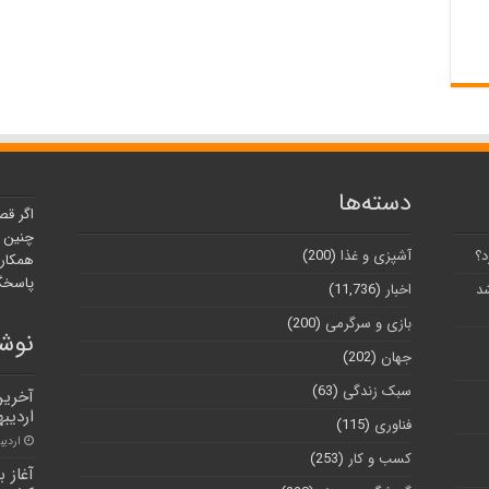
دسته‌ها
اگر قص
چنین ر
د؟
آشپزی و غذا
(200)
همکارا
پاسخگو
شد
اخبار
(11,736)
بازی و سرگرمی
(200)
نوشت
جهان
(202)
سبک زندگی
(63)
اردیب
فناوری
(115)
اردیبهش
کسب و کار
(253)
آغاز 