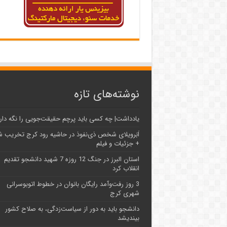
نوشته‌های تازه
یادداشت| ‌چه کسی باید پرچم حقیقت‌جویی را نگه دار
اَبَر‌ویلای شخص ذی‌نفوذ در حاشیه‌ رود کرج تخریب 
+ جزئیات و فیلم
استان البرز در جنگ 12 روزه 7 شهید دانشجو تقدیم
انقلاب کرد
3 روز رفت‌وآمد رایگان بانوان در خطوط اتوبوسرانی
شهری کرج
دانشجو باید به دور از سیاست‌زدگی، به صلاح کشور
بیندیشد