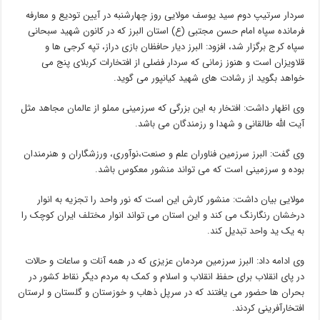
سردار سرتیپ دوم سید یوسف مولایی روز چهارشنبه در آیین تودیع و معارفه
فرمانده سپاه امام حسن مجتبی (ع) استان البرز که در کانون شهید سبحانی
سپاه کرج برگزار شد، افزود: البرز دیار حافظان بازی دراز، تپه کرجی ها و
قلاویزان است و هنوز زمانی که سردار فضلی از افتخارات کربلای پنج می
خواهد بگوید از رشادت های شهید کیانپور می گوید.
وی اظهار داشت: افتخار به این بزرگی که سرزمینی مملو از عالمان مجاهد مثل
آیت الله طالقانی و شهدا و رزمندگان می باشد.
وی گفت: البرز سرزمین فناوران علم و صنعت،‌نوآوری، ورزشگاران و هنرمندان
بوده و سرزمینی است که می تواند منشور معکوس باشد.
مولایی بیان داشت: منشور کارش این است که نور واحد را تجزیه به انوار
درخشان رنگارنگ می کند و این استان می تواند انوار مختلف ایران کوچک را
به یک ید واحد تبدیل کند.
وی ادامه داد: البرز سرزمین مردمان عزیزی که در همه آنات و ساعات و حالات
در پای انقلاب برای حفظ انقلاب و اسلام و کمک به مردم دیگر نقاط کشور در
بحران ها حضور می یافتند که در سرپل ذهاب و خوزستان و گلستان و لرستان
افتخارآفرینی کردند.