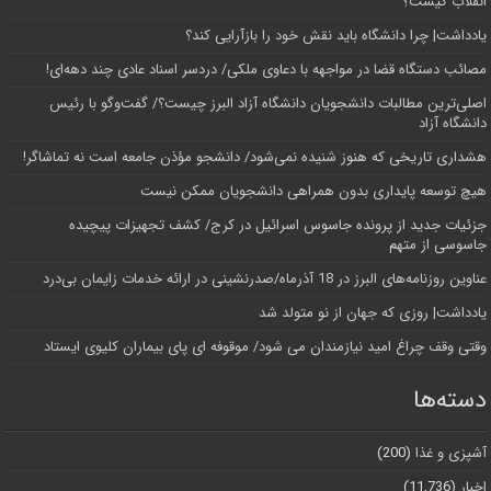
انقلاب کیست؟
یادداشت| چرا دانشگاه باید نقش خود را بازآرایی کند؟
مصائب دستگاه قضا در مواجهه با دعاوی ملکی/ دردسر اسناد عادی چند‌ دهه‌ای!
اصلی‌ترین مطالبات دانشجویان دانشگاه آزاد البرز چیست؟/ گفت‌وگو با رئیس
دانشگاه آز‌اد
هشداری تاریخی که هنوز شنیده نمی‌شود/ دانشجو مؤذن جامعه است نه تماشاگر!
هیچ توسعه پایداری بدون همراهی دانشجویان ممکن نیست
جزئیات جدید از پرونده جاسوس اسرائیل در کرج/‌ کشف تجهیزات پیچیده
جاسوسی از متهم
عناوین روزنامه‌های البرز در ‌18 آذرماه/صدرنشینی در ارائه خدمات زایمان بی‌درد
یادداشت| روزی که جهان از نو متولد شد
وقتی وقف چراغ امید نیازمندان می شود/ موقوفه ای پای بیماران کلیوی ایستاد
دسته‌ها
آشپزی و غذا
(200)
اخبار
(11,736)