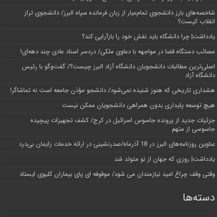
شاخصه‌های بارز دانشجوی تمام‌عیار از زبان فرمانده سپاه البرز/ دانشجوی تراز
انقلاب کیست؟
یادداشت| چرا دانشگاه باید نقش خود را بازآرایی کند؟
مصائب دستگاه قضا در مواجهه با دعاوی ملکی/ دردسر اسناد عادی چند‌ دهه‌ای!
اصلی‌ترین مطالبات دانشجویان دانشگاه آزاد البرز چیست؟/ گفت‌وگو با رئیس
دانشگاه آز‌اد
هشداری تاریخی که هنوز شنیده نمی‌شود/ دانشجو مؤذن جامعه است نه تماشاگر!
هیچ توسعه پایداری بدون همراهی دانشجویان ممکن نیست
جزئیات جدید از پرونده جاسوس اسرائیل در کرج/‌ کشف تجهیزات پیچیده
جاسوسی از متهم
عناوین روزنامه‌های البرز در ‌18 آذرماه/صدرنشینی در ارائه خدمات زایمان بی‌درد
یادداشت| روزی که جهان از نو متولد شد
وقتی وقف چراغ امید نیازمندان می شود/ موقوفه ای پای بیماران کلیوی ایستاد
دسته‌ها