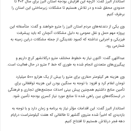
استاندار البرز گفت: اگرچه این افزایش بودجه استان البرز برای سال ۴۰۲ تا
حدودی محقق شده و در تلاش هستیم تا مشکلات زیرساختی این استان را
برطرف کنیم.
وی یکی از دغدغه‌های مردم استان البرز را مترو خواهند و گفت: متأسفانه این
پروژه مهم حمل و نقل عمومی به دلیل مشکلات آنچنان که باید پیشرفت
فیزیکی و اجرایی نداشته که کمبود نقدینگی از جمله مشکلات
دراین
زمینه به
شمارمی رود.
عبداللهی گفت: اکنون نیاز به خطوط مختلف مترو
درکلانشهر
کرج داریم و
پیگیری‌های متعددی انجام شده به طوری که خط ۲ مترو در حال فعالیت است.
وی هزینه هر کیلومتر حفاری برای مترو را بیش از یک
هزارو
۵۰۰ میلیارد
تومان اعلام کرد و افزود: با توجه به سنگین بودن این هزینه توافقاتی برای
تأمین منابع داشتیم همچنین پیش بینی احداث مجتمع‌های تجاری و فرهنگی
در ایستگاه‌های بین راهی شده تا منابع مورد نیاز کسری بودجه تأمین شود.
استاندار البرز گفت: این اقدامات مؤثر نیاز به برنامه و زمان دارد و با توجه به
بازدیدی که اخیراً شده متروی گلشهر تا طالقانی که هفت کیلومتراست
درایام
دهه فجر
درتلاش
هستیم تا افتتاح کنیم.