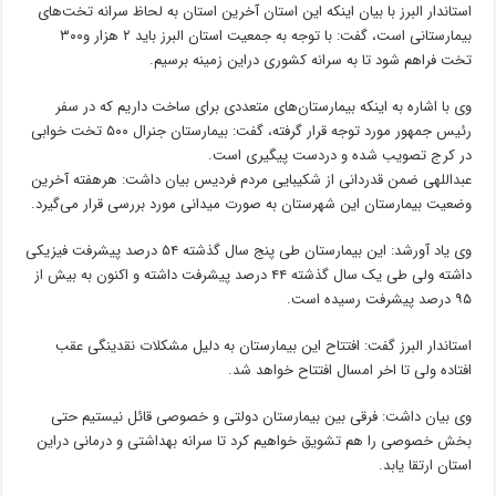
استاندار البرز با بیان اینکه این استان آخرین استان به لحاظ سرانه تخت‌های
بیمارستانی است، گفت: با توجه به جمعیت استان البرز باید ۲ هزار و۳۰۰
تخت فراهم شود تا به سرانه کشوری
دراین
زمینه برسیم.
وی با اشاره به اینکه بیمارستان‌های متعددی برای ساخت داریم که در سفر
رئیس جمهور مورد توجه قرار گرفته، گفت: بیمارستان جنرال ۵۰۰ تخت خوابی
در کرج تصویب شده و
دردست
پیگیری است.
عبداللهی ضمن قدردانی از شکیبایی مردم فردیس بیان داشت:
هرهفته
آخرین
وضعیت بیمارستان این شهرستان به صورت میدانی مورد بررسی قرار می‌گیرد.
وی یاد
آورشد
: این بیمارستان طی پنج سال گذشته ۵۴ درصد پیشرفت فیزیکی
داشته ولی طی یک سال گذشته ۴۴ درصد پیشرفت داشته و اکنون به بیش از
۹۵ درصد پیشرفت رسیده است.
استاندار البرز گفت: افتتاح این بیمارستان به دلیل مشکلات نقدینگی عقب
افتاده ولی تا
اخر
امسال افتتاح خواهد شد.
وی بیان داشت: فرقی بین بیمارستان دولتی و خصوصی قائل نیستیم حتی
بخش خصوصی را هم تشویق خواهیم کرد تا سرانه بهداشتی و درمانی
دراین
استان ارتقا یابد.