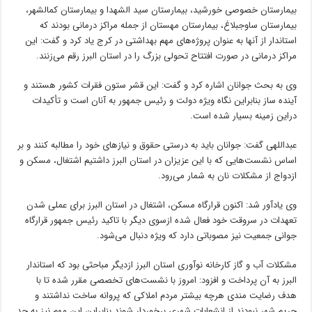
بیمارستان خصوصی خورشید، بیمارستان سید الشهدا و بیمارستان
کمالشهر
،
بیمارستان ساوجبلاغ، بیمارستان مهستان از جمله مراکز درمانی بودند که
استاندار از آنها به عنوان پروژه‌های مهم بهداشتی در کرج یاد کرد و گفت: این
مراکز درمانی در صورت افتتاح تحولی بزرگ را در استان البرز رقم می‌زنند.
وی به بحث جوانان اشاره کرد و گفت: این قشر ستون فقرات کشور هستند و
آینده ساز بنابراین نگاه ویژه دولت و رئیس جمهور به آنان است و تأکیدات
دراین
زمینه بسیار شده است.
عبداللهی گفت: جوانان باید به درستی حقوق و نیازهای خود را مطالبه کنند و بر
اساس نشست‌هایی که با این عزیزان در استان البرز داشتیم اشتغال، مسکن و
ازدواج از مشکلات نان به شمار می‌رود.
وی یادآور شد: اکنون قرارگاه مسکن، اشتغال در استان البرز برای عملی شدن
تعهدات در سروقت خود فعال شده
ازسوی
دیگر با تاکید رئیس جمهور قرارگاه
جوانی جمعیت نیز مصوباتی دارد که ویژه دنبال می‌شود.
مشکلات آب و گاز کارخانه نوآوری استان البرز
ازدیگر
مباحثی بود که استاندار
البرز به آن پرداخت و افزود: امروز با نشست‌های تخصصی مقرر شده تا با
هدف رضایت
مندی
هرچه بیشتر مردم املاکی که پروانه ساخت نداشتند و
حریم شهر نبودند از انشعابات شهری برخوردار شوند بنابراین این مهم نیز به جد