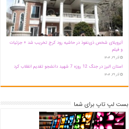
اَبَر‌ویلای شخص ذی‌نفوذ در حاشیه‌ رود کرج تخریب شد + جزئیات
و فیلم
آذر ۲۹, ۱۴۰۴
استان البرز در جنگ 12 روزه 7 شهید دانشجو تقدیم انقلاب کرد
آذر ۲۹, ۱۴۰۴
بست لپ تاپ برای شما