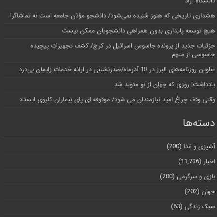
دانشگاه آز‌اد
هشداری تاریخی که هنوز شنیده نمی‌شود/ دانشجو مؤذن جامعه است نه تماشاگر!
هیچ توسعه پایداری بدون همراهی دانشجویان ممکن نیست
جزئیات جدید از پرونده جاسوس اسرائیل در کرج/‌ کشف تجهیزات پیچیده
جاسوسی از متهم
عناوین روزنامه‌های البرز در ‌18 آذرماه/صدرنشینی در ارائه خدمات زایمان بی‌درد
یادداشت| روزی که جهان از نو متولد شد
وقتی وقف چراغ امید نیازمندان می شود/ موقوفه ای پای بیماران کلیوی ایستاد
دسته‌ها
آشپزی و غذا
(200)
اخبار
(11,736)
بازی و سرگرمی
(200)
جهان
(202)
سبک زندگی
(63)