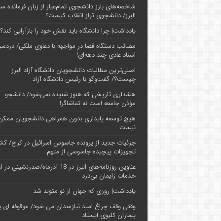
شاخصه‌های بارز دانشجوی تمام‌عیار از زبان فرمانده سپ
البرز/ دانشجوی تراز انقلاب کیست؟
یادداشت| چرا دانشگاه باید نقش خود را بازآرایی کند؟
مصائب دستگاه قضا در مواجهه با دعاوی ملکی/ دردسر
اسناد عادی چند‌ دهه‌ای!
اصلی‌ترین مطالبات دانشجویان دانشگاه آزاد البرز
چیست؟/ گفت‌وگو با رئیس دانشگاه آز‌اد
هشداری تاریخی که هنوز شنیده نمی‌شود/ دانشجو
مؤذن جامعه است نه تماشاگر!
هیچ توسعه پایداری بدون همراهی دانشجویان ممکن
نیست
جزئیات جدید از پرونده جاسوس اسرائیل در کرج/‌ ک
تجهیزات پیچیده جاسوسی از متهم
عناوین روزنامه‌های البرز در ‌18 آذرماه/صدرنشینی د
خدمات زایمان بی‌درد
یادداشت| روزی که جهان از نو متولد شد
وقتی وقف چراغ امید نیازمندان می شود/ موقوفه ای پ
بیماران کلیوی ایستاد