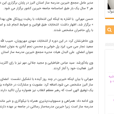
مدیر عامل مجمع خیرین مدرسه ساز استان البرز در پایان برگزاری این د
هر ۲ سال یک بار طبق اساسنامه جامعه خیرین کشور برگزار می شود.
ستوک
حسن مهرانی با اشاره به اینکه این انتخابات با رعایت پروتکل های بهد
» برگزار شد، اظهار داشت: انتخابات طبق قوانین و ضوابط انجام شد و ا
با رای حاضران مشخص شدند.
وی خاطرنشان کرد: در این دوره از انتخابات مهدی مهرپویان، حبیب ال
سعید نجار سی سی، ایزد پل خوابی و محسن نجم آبادی به عنوان اعضا
عنوان اعضای علی البدل هیات مدیره مجمع خیرین مدرسه ساز استان ال
وی یادآورشد: سید عباس طباطبایی و مجید جلالی مهر نیز با رای اکثر
البرز فعالیت خود را آغاز کردند.
شیه‌
مهرانی با بیان اینکه خیرین در چند روز آینده با تشکیل نشست اعضا
 و
ساز البرز مشخص می شود،اضافه کرد: عضویت و مشارکت در خانواده بز
یک توفیق الهی است که رهبر معظم انقلاب نیز همواره برآن تاکید دارند.
م
وی ادامه داد: همراهی و مسوولیت‌پذیری همراه با نیکوکاری و خیر مان
مدرسه ساز است زیرا خیرین مدرسه‌ساز رسالتی در جامعه بر عهده دارند 