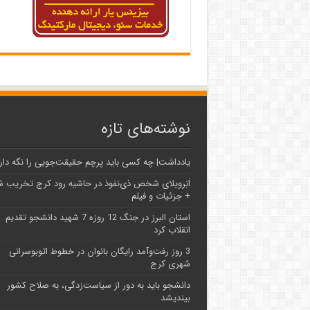
نوشته‌های تازه
یادداشت| ‌چه کسی باید پرچم حقیقت‌جویی را نگه دار
اَبَر‌ویلای شخص ذی‌نفوذ در حاشیه‌ رود کرج تخریب 
+ جزئیات و فیلم
استان البرز در جنگ 12 روزه 7 شهید دانشجو تقدیم
انقلاب کرد
3 روز رفت‌وآمد رایگان بانوان در خطوط اتوبوسرانی
شهری کرج
دانشجو باید به دور از سیاست‌زدگی، به صلاح کشور
بیندیشد