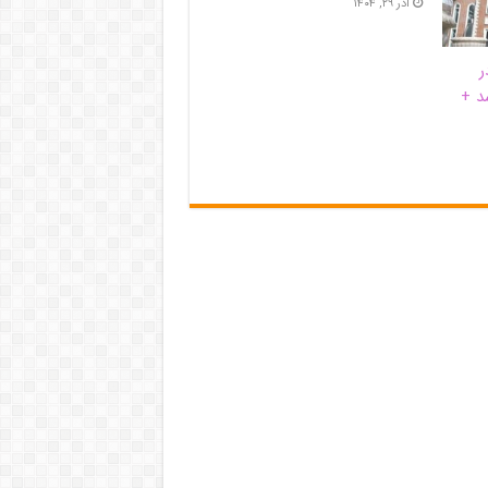
آذر ۲۹, ۱۴۰۴
ر
د +