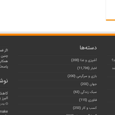
دسته‌ها
اگر قص
چنین ر
د؟
آشپزی و غذا
(200)
همکارا
پاسخگو
شد
اخبار
(11,736)
بازی و سرگرمی
(200)
نوشت
جهان
(202)
سبک زندگی
(63)
کاهش 
البرز
فناوری
(115)
بهمن ۲۸, ۰۰
کسب و کار
(253)
 make