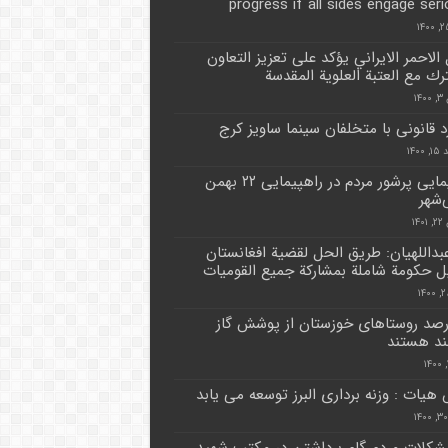
progress if all sides engage seri
 الاحمر الايراني يؤكد على تعزيز التعاون
رك مع العتبة العلوية المقدسة
۱۴
د قانونی با متخلفان سینما ساویز کرج
۱۴۰۰
راهپیمایی پرشور مردم در راهپیمایی ۲۲ بهمن
‌شهر
۱۴
عبداللهيان: طريق الحل لقضية افغانستان
 حكومة شاملة بمشاركة جميع القوميات
 درصد روستاهای خوزستان از پوشش گاز
مند هستند
هیات : وزنه برداری البرز توسعه می یابد
شکلات مردم گام برداشتن در مکتب شهید