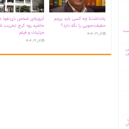
یادداشت| ‌چه کسی باید پرچم
اَبَر‌ویلای شخص ذی‌نفوذ د
حقیقت‌جویی را نگه دارد؟
حاشیه‌ رود کرج تخریب ش
یست
جزئیات و فیلم
آذر ۲۹, ۱۴۰۴
آذر ۲۹, ۱۴۰۴
وس
ات
ن
ان