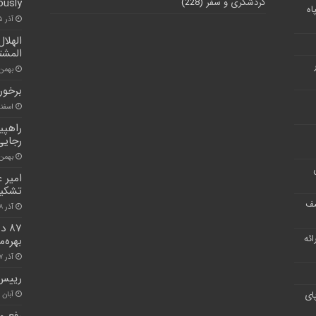
گردشگری و سفر
(228)
ously
اه
آذر ۲۵, ۱۴۰۰
الهلال
المشت
بهمن ۳, ۰۰
برخور
اسفند ۱۵, 
رجایی
بهمن ۲۲, ۰۱
امير 
تشكيل
شف
آذر ۲۸, ۱۴۰۰
۸۷
ر ارائه
بهره‌
آذر ۷, ۱۴۰۰
رییس 
ای
آبان ۳۰, ۱۴۰۰
رفع م