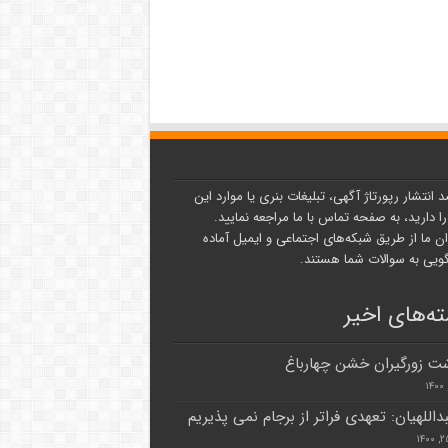
د انتشار رپورتاژ آگهی، تبلیغات بنری یا موارد این
ا دارید، به صفحه تماس با ما مراجعه نمایید.
ن ما از طریق شبکه‌های اجتماعی و ایمیل آماده
یی به سوالات شما هستند.
ه‌های اخیر
شت زورگیران خشن چهارباغ
داللهیان: تعهدی فراتر از برجام نمی پذیریم