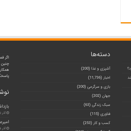
دسته‌ها
اگر قص
چنین ر
د؟
آشپزی و غذا
(200)
همکارا
پاسخگو
شد
اخبار
(11,736)
بازی و سرگرمی
(200)
نوشت
جهان
(202)
سبک زندگی
(63)
بازدا
آذر ۱, ۱۴۰۰
فناوری
(115)
امیرعب
کسب و کار
(253)
آذر ۲۵, ۱۴۰۰