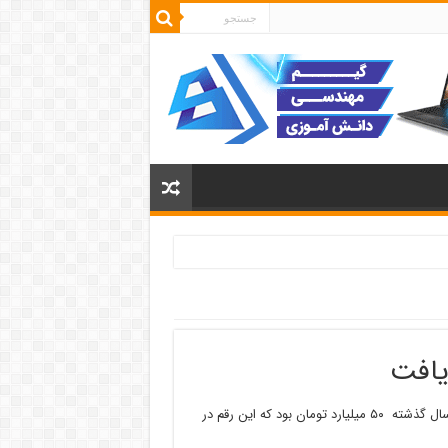
غفور قاسم پور روز دوشنبه در گفت و گو با ایرنا افزود: اعتبارات کرج در سال گذشته ۵۰ میلیارد تومان بود که این رقم در