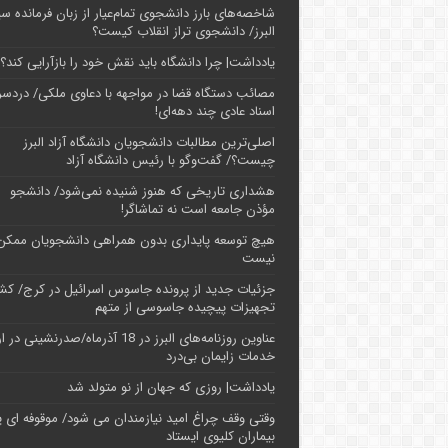
شاخصه‌های بارز دانشجوی تمام‌عیار از زبان فرمانده سپ
البرز/ دانشجوی تراز انقلاب کیست؟
یادداشت| چرا دانشگاه باید نقش خود را بازآرایی کند؟
مصائب دستگاه قضا در مواجهه با دعاوی ملکی/ دردسر
اسناد عادی چند‌ دهه‌ای!
اصلی‌ترین مطالبات دانشجویان دانشگاه آزاد البرز
چیست؟/ گفت‌وگو با رئیس دانشگاه آز‌اد
هشداری تاریخی که هنوز شنیده نمی‌شود/ دانشجو
مؤذن جامعه است نه تماشاگر!
هیچ توسعه پایداری بدون همراهی دانشجویان ممکن
نیست
جزئیات جدید از پرونده جاسوس اسرائیل در کرج/‌ ک
تجهیزات پیچیده جاسوسی از متهم
عناوین روزنامه‌های البرز در ‌18 آذرماه/صدرنشینی د
خدمات زایمان بی‌درد
یادداشت| روزی که جهان از نو متولد شد
وقتی وقف چراغ امید نیازمندان می شود/ موقوفه ای پ
بیماران کلیوی ایستاد