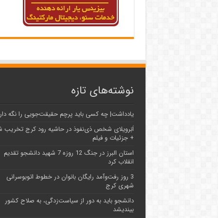
نوشته‌های تازه
یادداشت| ‌چه کسی باید پرچم حقیقت‌جویی را نگه دار
اَبَر‌ویلای شخص ذی‌نفوذ در حاشیه‌ رود کرج تخریب 
+ جزئیات و فیلم
استان البرز در جنگ 12 روزه 7 شهید دانشجو تقدیم
انقلاب کرد
3 روز رفت‌وآمد رایگان بانوان در خطوط اتوبوسرانی
شهری کرج
دانشجو باید به دور از سیاست‌زدگی، به صلاح کشور
بیندیشد