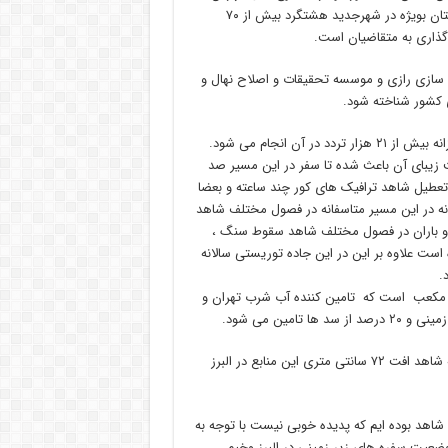
از مجموع ۹۱ هزار و ۴۳۵ واحد مسکونی مهر در مناطق مختلف این استان بویژه در شهرجدید هشتگرد بیش از ۷۰
اگذاری به متقاضیان است.
 سازی رازی و موسسه تحقیقات و اصلاح نهال و
ی کشور شناخته شود.
جاده کرج – چالوس یکی از پرجاذبه ترین جاده های کشور آست که روزانه بیش از ۲۱ هزار تردد در آن انجام می شود.
یعت زیبای آن باعث شده تا سفر در این مسیر صد
تعطیل شاهد ترافیک های کور چند ساعته و بعضا
انه در این مسیر متاسفانه در فصول مختلف شاهد
و باران در فصول مختلف شاهد سقوط سنگ ،
ست علاوه بر این در این جاده توریستی سالانه
.
 کرج و طالقان با ظرفیت حدود ۶۴۰ میلیون متر مکعب است که تامین کننده آب شرب تهران و
برداشت بی رویه آب از سفره های زیر زمینی استان سبب شده تا سالانه شاهد افت ۷۲ سانتی متری این منابع در البرز
 استان البرز شاهد بوده ایم که پدیده خوبی نیست با توجه به
عیت سفره های زیر زمینی در البرز وخیم