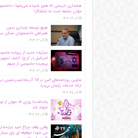
هشداری تاریخی که هنوز شنیده نمی‌شود/ دانشجو
مؤذن جامعه است نه تماشاگر!
آذر ۲۶, ۱۴۰۴
هیچ توسعه پایداری بدون
همراهی دانشجویان ممکن ن
آذر ۲۶, ۱۴۰۴
جزئیات جدید از پرونده جاس
اسرائیل در کرج/‌ کشف تجهیز
پیچیده جاسوسی از متهم
آذر ۲۶, ۱۴۰۴
عناوین روزنامه‌های البرز در ‌18 آذرماه/صدرنشینی در
ارائه خدمات زایمان بی‌درد
آذر ۲۵, ۱۴۰۴
یادداشت| روزی که جهان از نو
متولد شد
آذر ۲۵, ۱۴۰۴
وقتی وقف چراغ امید نیازمندا
می شود/ موقوفه ای پای بیمار