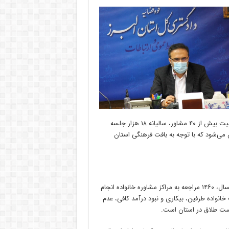
رئیس شورای پیشگیری از وقوع جرم استان البرز افزود: این مراکز با فعالیت بیش از ۴۰ مشاور، سالیانه ۱۸ هزار جلسه
منجر به صلح و سازش می‌شود که با توجه به بافت فرهنگی استان
رئیس کل دادگستری استان البرز با اشاره به اینکه در ۸ ماهه نخست امسال، ۱۴۶۰ مراجعه به مراکز مشاوره خانواده انجام
خالت خانواده طرفین، بیکاری و نبود درآمد کافی، عدم
واست طلاق در استان است.