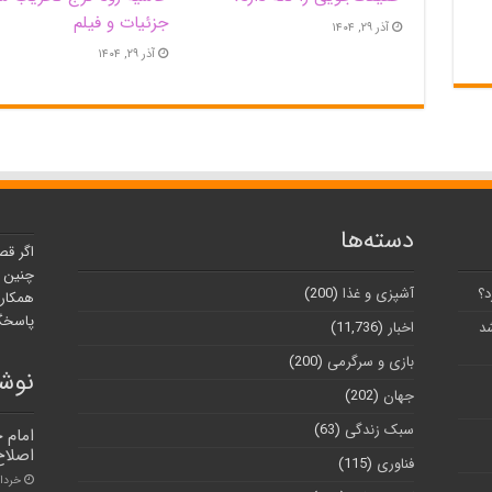
جزئیات و فیلم
آذر ۲۹, ۱۴۰۴
آذر ۲۹, ۱۴۰۴
دسته‌ها
اگر قص
چنین ر
د؟
آشپزی و غذا
(200)
همکارا
پاسخگو
شد
اخبار
(11,736)
بازی و سرگرمی
(200)
نوشت
جهان
(202)
سبک زندگی
(63)
امام 
اصلاح
فناوری
(115)
خرداد ۱۷, 