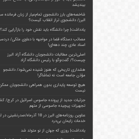
بیندیشد
شاخصه‌های بارز دانشجوی تمام‌عیار از زبان فرمانده سپ
البرز/ دانشجوی تراز انقلاب کیست؟
یادداشت| چرا دانشگاه باید نقش خود را بازآرایی کند؟
مصائب دستگاه قضا در مواجهه با دعاوی ملکی/ دردسر
اسناد عادی چند‌ دهه‌ای!
اصلی‌ترین مطالبات دانشجویان دانشگاه آزاد البرز
چیست؟/ گفت‌وگو با رئیس دانشگاه آز‌اد
هشداری تاریخی که هنوز شنیده نمی‌شود/ دانشجو
مؤذن جامعه است نه تماشاگر!
هیچ توسعه پایداری بدون همراهی دانشجویان ممکن
نیست
جزئیات جدید از پرونده جاسوس اسرائیل در کرج/‌ ک
تجهیزات پیچیده جاسوسی از متهم
عناوین روزنامه‌های البرز در ‌18 آذرماه/صدرنشینی د
خدمات زایمان بی‌درد
یادداشت| روزی که جهان از نو متولد شد