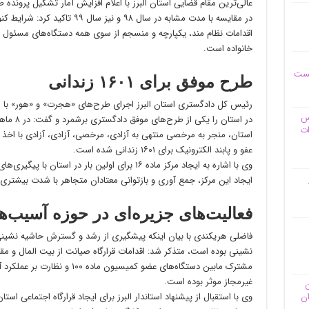
در مقایسه با مدت مشابه در سال ۹۸ 
اقدامات نظام مند، یکپارچه و منسجم از سوی همه دستگاه‌های مسئول د
خانواده است.
یست
طرح موفق برای ۱۶۰۱ زندانی
رئیس کل دادگستری استان البرز اجرای طرح‌های «هجرت» و «هور» با هد
وس
در استان ر
ات
استان، منجر به مرخصی منتهی به آزادی، مرخصی، آزادی، آزادی با اخذ
عفو و پابند الکترونیک برای ۱۶۰۱ زندانی شده است.
وی با اشاره به ایجاد مرکز ماده ۱۶ برای اولین بار د
ایجاد این مرکز، جمع آوری و بازتوانی معتادان متجاهر با شدت بیشتری
فعالیت‌های جزیره‌ای در حوزه آسیب‌ه
فاضلی هریکندی با بیان اینکه پیشگیری از رشد و گسترش حاشیه نشینی 
نشینی بوده است، متذکر شد: اقدامات قرارگاه صیانت از بیت المال و مقا
مشترک مابین دستگاه‌های عضو کمیسی
غیرمجاز موثر بوده است.
ن
ان
وی با استقبال از پیشنهاد استاندار البرز برای ایجاد قرارگاه اجتماعی ا