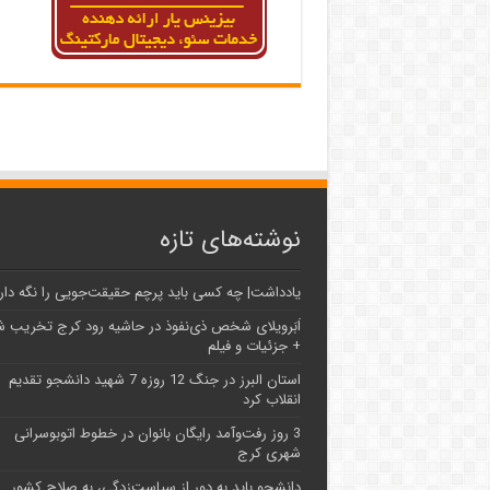
نوشته‌های تازه
یادداشت| ‌چه کسی باید پرچم حقیقت‌جویی را نگه دار
اَبَر‌ویلای شخص ذی‌نفوذ در حاشیه‌ رود کرج تخریب 
+ جزئیات و فیلم
استان البرز در جنگ 12 روزه 7 شهید دانشجو تقدیم
انقلاب کرد
3 روز رفت‌وآمد رایگان بانوان در خطوط اتوبوسرانی
شهری کرج
دانشجو باید به دور از سیاست‌زدگی، به صلاح کشور