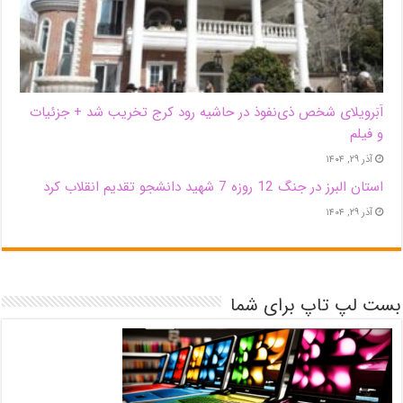
اَبَر‌ویلای شخص ذی‌نفوذ در حاشیه‌ رود کرج تخریب شد + جزئیات
و فیلم
آذر ۲۹, ۱۴۰۴
استان البرز در جنگ 12 روزه 7 شهید دانشجو تقدیم انقلاب کرد
آذر ۲۹, ۱۴۰۴
بست لپ تاپ برای شما