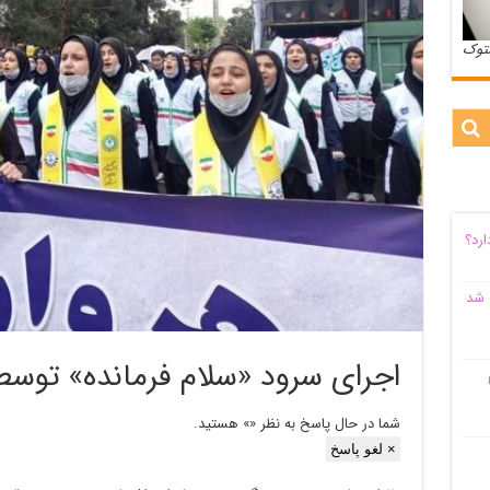
ستوک
ارد؟
 شد
اجرای سرود «سلام فرمانده» توسط 
م
شما در حال پاسخ به نظر «
» هستید.
×
لغو پاسخ