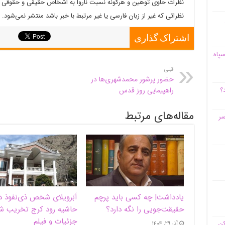
نظرات حاوی توهین و هرگونه نسبت ناروا به اشخاص حقیقی و حقوقی م
نظراتی که غیر از زبان فارسی یا غیر مرتبط با خبر باشد منتشر نمی‌شود.
اشتراک گذاری
سپاه
قبلی
حضور پرشور محمدشهری‌ها در
راهپیمایی روز قدس
؟
مقاله‌های مرتبط
سر
یادداشت| ‌چه کسی باید پرچم
اَبَر‌ویلای شخص ذی‌نفوذ د
حقیقت‌جویی را نگه دارد؟
حاشیه‌ رود کرج تخریب ش
جزئیات و فیلم
کن
آذر ۲۹, ۱۴۰۴