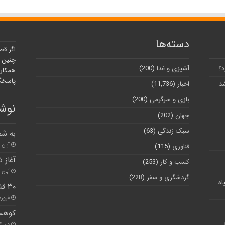
دسته‌ها
اگر قص
چنین ر
د؟
آشپزی و غذا
(200)
همکارا
پاسخگو
شد
اخبار
(11,736)
بازی و سرگرمی
(200)
نوشت
جهان
(202)
سبک زندگی
(63)
به شم
آبان ۳۰, ۱۴۰۰
فناوری
(115)
آغاز ت
کسب و کار
(253)
آبان ۲۵, ۱۴۰۰
گردشگری و سفر
(228)
اه
۳۰ قلاده خرس قهوه‌ای در البرز زیست می‌کنند
فروردین ۰
کوهسا
دی ۱۴, ۱۴۰۰