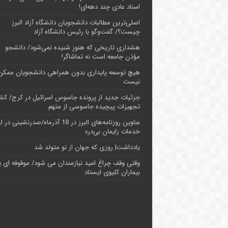
اسناد عادی چند‌ دهه‌ای!
اصلی‌ترین مطالبات دانشجویان دانشگاه آزاد البرز
چیست؟/ گفت‌وگو با رئیس دانشگاه آز‌اد
هشداری تاریخی که هنوز شنیده نمی‌شود/ دانشجو
مؤذن جامعه است نه تماشاگر!
هیچ توسعه پایداری بدون همراهی دانشجویان ممکن
نیست
جزئیات جدید از پرونده جاسوس اسرائیل در کرج/‌ ک
تجهیزات پیچیده جاسوسی از متهم
عناوین روزنامه‌های البرز در ‌18 آذرماه/صدرنشینی د
خدمات زایمان بی‌درد
یادداشت| روزی که جهان از نو متولد شد
وقتی وقف چراغ امید نیازمندان می شود/ موقوفه ای پ
بیماران کلیوی ایستاد