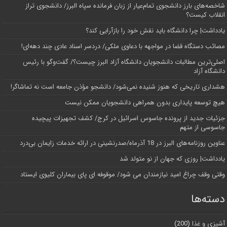
شاخصه‌های بارز دانشجوی تمام‌عیار از زبان فرمانده سپاه البرز/ دانشجوی تراز
انقلاب کیست؟
یادداشت| چرا دانشگاه باید نقش خود را بازآرایی کند؟
مصائب دستگاه قضا در مواجهه با دعاوی ملکی/ دردسر اسناد عادی چند‌ دهه‌ای!
اصلی‌ترین مطالبات دانشجویان دانشگاه آزاد البرز چیست؟/ گفت‌وگو با رئیس
دانشگاه آز‌اد
هشداری تاریخی که هنوز شنیده نمی‌شود/ دانشجو مؤذن جامعه است نه تماشاگر!
هیچ توسعه پایداری بدون همراهی دانشجویان ممکن نیست
جزئیات جدید از پرونده جاسوس اسرائیل در کرج/‌ کشف تجهیزات پیچیده
جاسوسی از متهم
عناوین روزنامه‌های البرز در ‌18 آذرماه/صدرنشینی در ارائه خدمات زایمان بی‌درد
یادداشت| روزی که جهان از نو متولد شد
وقتی وقف چراغ امید نیازمندان می شود/ موقوفه ای پای بیماران کلیوی ایستاد
دسته‌ها
آشپزی و غذا
(200)