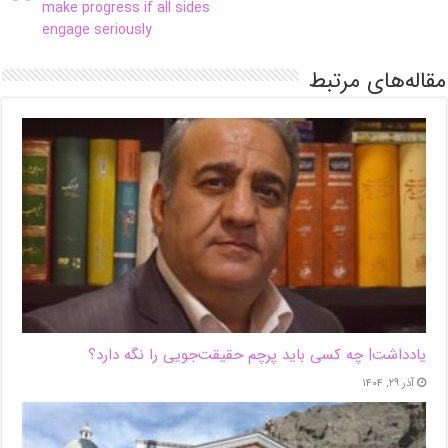
make progress if all sides
engage seriously
مقاله‌های مرتبط
یادداشت| ‌چه کسی باید پرچم حقیقت‌جویی را نگه دارد؟
آذر ۲۹, ۱۴۰۴