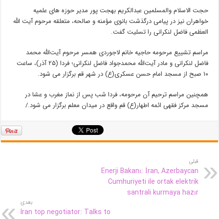
حجت الاسلام والمسلمین عبدالکریم بهجت پور مدیر حوزه های علمیه
خواهران نیز در پیامی درگذشت بانوی مؤمنه و صالحه، متعلقه مرحوم آیت الله
العظمی فاضل لنکرانی را تسلیت گفت.
مراسم تشییع مرحومه حاجیه خانم لاجوردی همسر مرحوم آیت‌اللّه محمد
فاضل لنکرانی و مادر آیت‌الله محمدجواد فاضل لنکرانی؛ فردا (۲۵ آذر)، ساعت
۱۰ صبح از مسجد امام حسن عسکری(ع) در شهر قم برگزار می شود.
همچنین مراسم ترحیم آن مرحومه، فردا شب پس از نماز مغرب و عشا در
مسجد مرکز فقهی ائمه اطهار(ع) قم واقع در میدان معلم برگزار می شود./
قبلی
Enerji Bakanı: İran, Azerbaycan
Cumhuriyeti ile ortak elektrik
santrali kurmaya hazır
بعدی
Iran top negotiator: Talks to