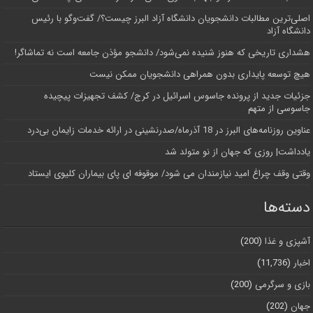
اصلی‌ترین مطالبات دانشجویان دانشگاه آزاد البرز چیست؟/ گفت‌وگو با رئیس
دانشگاه آز‌اد
هشداری تاریخی که هنوز شنیده نمی‌شود/ دانشجو مؤذن جامعه است نه تماشاگر!
هیچ توسعه پایداری بدون همراهی دانشجویان ممکن نیست
جزئیات جدید از پرونده جاسوس اسرائیل در کرج/‌ کشف تجهیزات پیچیده
جاسوسی از متهم
عناوین روزنامه‌های البرز در ‌18 آذرماه/صدرنشینی در ارائه خدمات زایمان بی‌درد
یادداشت| روزی که جهان از نو متولد شد
وقتی وقف چراغ امید نیازمندان می شود/ موقوفه ای پای بیماران کلیوی ایستاد
دسته‌ها
آشپزی و غذا
(200)
اخبار
(11,736)
بازی و سرگرمی
(200)
جهان
(202)