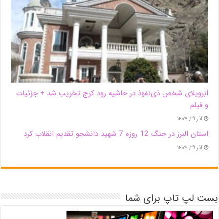
اَبَر‌ویلای شخص ذی‌نفوذ در حاشیه‌ رود کرج تخریب شد + جزئیات
و فیلم
آذر ۲۹, ۱۴۰۴
استان البرز در جنگ 12 روزه 7 شهید دانشجو تقدیم انقلاب کرد
آذر ۲۹, ۱۴۰۴
بست لپ تاپ برای شما