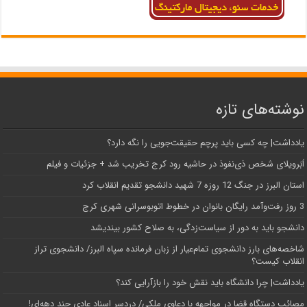
نوشته‌های تازه
یادداشت| ‌چه کسی باید پرچم حقیقت‌جویی را نگه دارد؟
اَبَر‌ویلای شخص ذی‌نفوذ در حاشیه‌ رود کرج تخریب شد + جزئیات و فیلم
استان البرز در جنگ 12 روزه 7 شهید دانشجو تقدیم انقلاب کرد
3 روز رفت‌وآمد رایگان بانوان در خطوط اتوبوسرانی شهری کرج
دانشجو باید به دور از سیاست‌زدگی، به صلاح کشور بیندیشد
شاخصه‌های بارز دانشجوی تمام‌عیار از زبان فرمانده سپاه البرز/ دانشجوی تراز
انقلاب کیست؟
یادداشت| چرا دانشگاه باید نقش خود را بازآرایی کند؟
مصائب دستگاه قضا در مواجهه با دعاوی ملکی/ دردسر اسناد عادی چند‌ دهه‌ای!