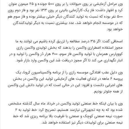
وی مراحل آزمایشی بر روی حیوانات را بر روی ۵۰۰ جونده و ۲۵ میمون عنوان
کرد و اظهار داشت: فاز یک کارآزمایی بالینی بر روی ۱۳۳ نفر بود و فاز دوم روی
۵۰۰ نفر بوده که نسبت به تولید کنندگان دیگر خیلی بیشتر بوده و فاز سوم هم
که در موسسه انجام خواهد شد، عدد بیشتری نسبت به دیگر تولیدکنندگان
خواهد بود.
اسحاقی گفت: اگر ۳۵ درصد مطالعه را تزریق کرده باشیم می توانند به ما
مجوز استفاده اضطراری واکسن را بدهند که بخش تولیدی واکسن رازی
کووپارس همزمان با تولید واکسن فاز سوم، ۴۰۰ هزار دُز واکسن را تولید و در
انبار نگهداری می کند تا اگر مجوز دریافت شد این واکسن وارد بازار شود.
وی دلیل عقب افتادگی موسسه رازی را از برنامه واکسیناسیون کرونا، یک
پروسه ۶ ماهه در ابتدای فعالیت های آزمایشی تولید این واکسن در بخش
های اجرایی دانست و افزود: این در حالی است که در تولید دانش این واکسن
از همه جلوتر بودیم.
وی با بیان اینکه خط صنعتی تولید واکسن در خرداد ماه سال گذشته مشخص
شده بود که به چه تجهیزاتی نیازمند هستیم، تصریح کرد: خط تولید به ۲
صورت نیمه صنعتی کوچک و صنعتی با ظرفیت بالا برنامه ریزی شد که خط
نیمه صنعتی برای تولیدات دیگر نیز استفاده خواهد شد.