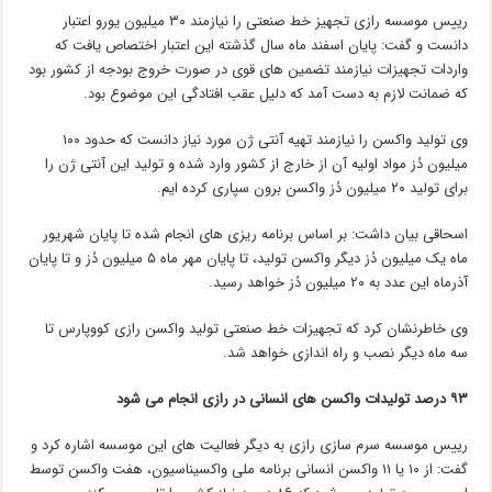
رییس موسسه رازی تجهیز خط صنعتی را نیازمند ۳۰ میلیون یورو اعتبار
دانست و گفت: پایان اسفند ماه سال گذشته این اعتبار اختصاص یافت که
واردات تجهیزات نیازمند تضمین های قوی در صورت خروج بودجه از کشور بود
که ضمانت لازم به دست آمد که دلیل عقب افتادگی این موضوع بود.
وی تولید واکسن را نیازمند تهیه آنتی ژن مورد نیاز دانست که حدود ۱۰۰
میلیون دُز مواد اولیه آن از خارج از کشور وارد شده و تولید این آنتی ژن را
برای تولید ۲۰ میلیون دُز واکسن برون سپاری کرده ایم.
اسحاقی بیان داشت: بر اساس برنامه ریزی های انجام شده تا پایان شهریور
ماه یک میلیون دُز دیگر واکسن تولید، تا پایان مهر ماه ۵ میلیون دُز و تا پایان
آذرماه این عدد به ۲۰ میلیون دُز خواهد رسید.
وی خاطرنشان کرد که تجهیزات خط صنعتی تولید واکسن رازی کووپارس تا
سه ماه دیگر نصب و راه اندازی خواهد شد.
۹۳ درصد تولیدات واکسن های انسانی در رازی انجام می شود
رییس موسسه سرم سازی رازی به دیگر فعالیت های این موسسه اشاره کرد و
گفت: از ۱۰ یا ۱۱ واکسن انسانی برنامه ملی واکسیناسیون، هفت واکسن توسط