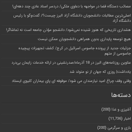
مصائب دستگاه قضا در مواجهه با دعاوی ملکی/ دردسر اسناد عادی چند‌ دهه‌ای!
اصلی‌ترین مطالبات دانشجویان دانشگاه آزاد البرز چیست؟/ گفت‌وگو با رئیس
دانشگاه آز‌اد
هشداری تاریخی که هنوز شنیده نمی‌شود/ دانشجو مؤذن جامعه است نه تماشاگر!
هیچ توسعه پایداری بدون همراهی دانشجویان ممکن نیست
جزئیات جدید از پرونده جاسوس اسرائیل در کرج/‌ کشف تجهیزات پیچیده
جاسوسی از متهم
عناوین روزنامه‌های البرز در ‌18 آذرماه/صدرنشینی در ارائه خدمات زایمان بی‌درد
یادداشت| روزی که جهان از نو متولد شد
وقتی وقف چراغ امید نیازمندان می شود/ موقوفه ای پای بیماران کلیوی ایستاد
دسته‌ها
آشپزی و غذا
(200)
اخبار
(11,736)
بازی و سرگرمی
(200)