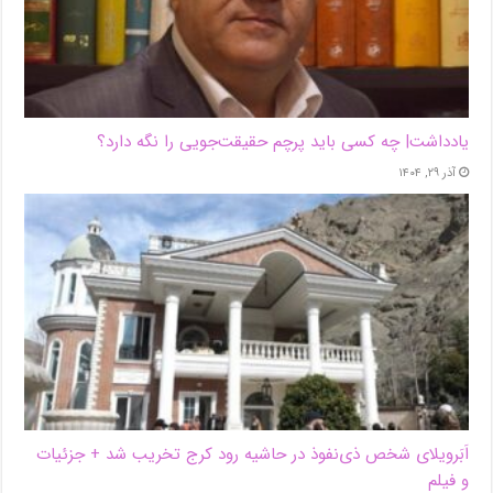
یادداشت| ‌چه کسی باید پرچم حقیقت‌جویی را نگه دارد؟
آذر ۲۹, ۱۴۰۴
اَبَر‌ویلای شخص ذی‌نفوذ در حاشیه‌ رود کرج تخریب شد + جزئیات
و فیلم