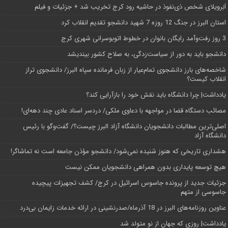
اَبَر‌ویلای شخص ذی‌نفوذ در حاشیه‌ رود کرج تخریب شد + جزئیات و فیلم
استان البرز در جنگ 12 روزه 7 شهید دانشجو تقدیم انقلاب کرد
3 روز رفت‌وآمد رایگان بانوان در خطوط اتوبوسرانی شهری کرج
دانشجو باید به دور از سیاست‌زدگی، به صلاح کشور بیندیشد
شاخصه‌های بارز دانشجوی تمام‌عیار از زبان فرمانده سپاه البرز/ دانشجوی تراز
انقلاب کیست؟
یادداشت| چرا دانشگاه باید نقش خود را بازآرایی کند؟
مصائب دستگاه قضا در مواجهه با دعاوی ملکی/ دردسر اسناد عادی چند‌ دهه‌ای!
اصلی‌ترین مطالبات دانشجویان دانشگاه آزاد البرز چیست؟/ گفت‌وگو با رئیس
دانشگاه آز‌اد
هشداری تاریخی که هنوز شنیده نمی‌شود/ دانشجو مؤذن جامعه است نه تماشاگر!
هیچ توسعه پایداری بدون همراهی دانشجویان ممکن نیست
جزئیات جدید از پرونده جاسوس اسرائیل در کرج/‌ کشف تجهیزات پیچیده
جاسوسی از متهم
عناوین روزنامه‌های البرز در ‌18 آذرماه/صدرنشینی در ارائه خدمات زایمان بی‌درد
یادداشت| روزی که جهان از نو متولد شد