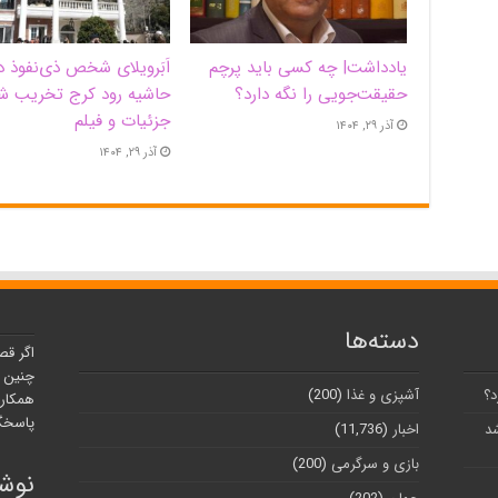
یادداشت| ‌چه کسی باید پرچم
اَبَر‌ویلای شخص ذی‌نفوذ د
حقیقت‌جویی را نگه دارد؟
حاشیه‌ رود کرج تخریب ش
جزئیات و فیلم
آذر ۲۹, ۱۴۰۴
آذر ۲۹, ۱۴۰۴
دسته‌ها
اگر قص
چنین ر
د؟
آشپزی و غذا
(200)
همکارا
پاسخگو
شد
اخبار
(11,736)
بازی و سرگرمی
(200)
نوشت