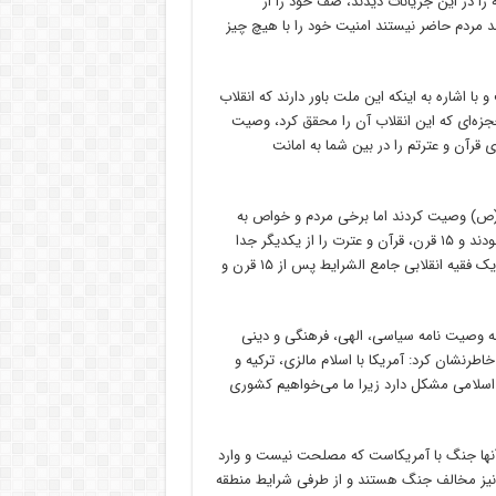
 در این جریانات دیدند، صف خود را از
 جدا کردند. بر اساس نظرسنجی‌های صورت گرفته، ۹۳ درصد مردم حاضر نیستند امنیت خود را با هیچ چیز
 اشاره به اینکه این ملت باور دارند که انقلاب
عجزه‌ای که این انقلاب آن را محقق کرد، وصیت
 قرآن و عترتم را در بین شما به امانت
 (ص) وصیت کردند اما برخی مردم و خواص به
این وصیت عمل نکردند و به سمت کسانی رفتند که فاقد صلاحیت لازم بودند و ۱۵ قرن، قرآن و عترت را از یکدیگر جدا
کردند. معجزه ملت ایران، به صحنه آوردن ولایت الهی و قرآن با حضور یک فقیه انقلابی جامع الشرایط پس از ۱۵ قرن و
ال است که در این کشور به وصیت نامه سیاسی، الهی، فرهنگی و دینی
رنشان کرد: آمریکا با اسلام مالزی، ترکیه و
ب اسلامی مشکل دارد زیرا ما می‌خواهیم کشوری
 آنها جنگ با آمریکاست که مصلحت نیست و وارد
نیز مخالف جنگ هستند و از طرفی شرایط منطقه