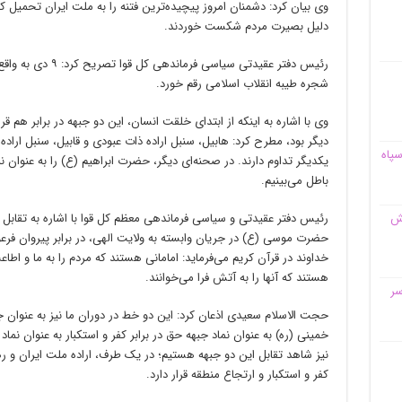
وی بیان کرد: دشمنان امروز پیچیده‌ترین فتنه را به ملت ایران تحمیل 
دلیل بصیرت مردم شکست خوردند.
رئیس دفتر عقیدتی سیاس
شجره طیبه انقلاب اسلامی رقم خورد.
وی با اشاره به اینکه از ابتدای خلقت انسان، این دو جبهه در برابر هم 
دیگر بود، مطرح کرد: هابیل، سنبل اراده ذات عبودی و قابیل، سنبل اراده
سپاه
یکدیگر تداوم دارند. در صحنه‌ای دیگر، حضرت ابراهیم (ع) را به عنوان نم
باطل می‌بینیم.
رئیس دفتر عقیدتی و سیاسی فرماندهی معظم کل قوا با اشاره به تقابل
قش
حضرت موسی (ع) در جریان وابسته به ولایت الهی، در برابر پیروان فرعو
خداوند در قرآن کریم می‌فرماید: امامانی هستند که مردم را به ما و اطاع
هستند که آنها را به آتش فرا می‌خوانند.
سر
حجت الاسلام سعیدی اذعان کرد: این دو خط در دوران ما نیز به عنوان 
خمینی (ره) به عنوان نماد جبهه حق در برابر کفر و استکبار به عنوان نم
نیز شاهد تقابل این دو جبهه هستیم؛ در یک طرف، اراده ملت ایران و ره
کفر و استکبار و ارتجاع منطقه قرار دارد.