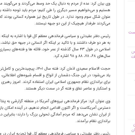
وی بیان کرد: عده از مردم به دنبال یک حد وسط می‌گردند و می‌گویند م
هستیم و می‌خواهیم مسیر دیگری را طی کنیم؛ مردم باید توجه داشته ب
عنوان شکل سوم وجود ندارد. در طول تاریخ نیز همواره کسانی بودند که ب
می‌کردند طرفدار هیچیک از این دو جبهه نیستند.
یست
رئیس دفتر عقیدتی و سیاسی فرماندهی معظم کل قوا با اشاره به اینکه عد
به هر دو طرف داشتند و با تاکید بر اینکه اگر انسانی در جبهه حق نباشد
اسلامی در طول ۴۳ سال گذشته از عمر خود، قائله ها و فتنه‌های
وس
سال‌های ۶۸، ۷۸، ۸۸ و ۹۸ اشاره کرد.
ات
حجت الاسلام سعیدی اذعان کرد: فتنه سا
یاد می‌شود؛ در این جنگ دشمنان از انواع و اقسام شیوه‌های اطلاعاتی،
برای براندازی نظام جمهوری اسلامی ایران استفاده کردند. امروز رهبری 
و استکبار و عناصر نفاق و فتنه گر در سمت دیگر هستند.
وی عنوان کرد: مرکز فرماندهی نیروهای آمریکا در منطقه گزارشی به پنت
دسترس آمریکاست و اگر اکنون اقدامی انجام ندهیم، در آینده امکان باز
از ایران نشان می‌دهد که مردم آمادگی تحولی بزرگ را دارند؛ بنابراین
براندازی نظام برآمدند.
ن
ان
رئیس دفتر عقیدتی و سیاسی فرماندهی معظم کل قوا تجزیه ایران در م