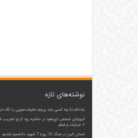
نوشته‌های تازه
یادداشت| ‌چه کسی باید پرچم حقیقت‌جویی را نگه دار
اَبَر‌ویلای شخص ذی‌نفوذ در حاشیه‌ رود کرج تخریب 
+ جزئیات و فیلم
استان البرز در جنگ 12 روزه 7 شهید دانشجو تقدیم