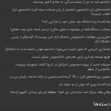
دانشجو باید به دور از سیاست‌زدگی، به صلاح کشور بیندیشد
شاخصه‌های بارز دانشجوی تمام‌عیار از زبان فرمانده سپاه البرز/ دانشجوی تراز
انقلاب کیست؟
یادداشت| چرا دانشگاه باید نقش خود را بازآرایی کند؟
مصائب دستگاه قضا در مواجهه با دعاوی ملکی/ دردسر اسناد عادی چند‌ دهه‌ای!
اصلی‌ترین مطالبات دانشجویان دانشگاه آزاد البرز چیست؟/ گفت‌وگو با رئیس
دانشگاه آز‌اد
هشداری تاریخی که هنوز شنیده نمی‌شود/ دانشجو مؤذن جامعه است نه تماشاگر!
هیچ توسعه پایداری بدون همراهی دانشجویان ممکن نیست
جزئیات جدید از پرونده جاسوس اسرائیل در کرج/‌ کشف تجهیزات پیچیده
جاسوسی از متهم
عناوین روزنامه‌های البرز در ‌18 آذرماه/صدرنشینی در ارائه خدمات زایمان بی‌درد
یادداشت| روزی که جهان از نو متولد شد
وقتی وقف چراغ امید نیازمندان می شود/ موقوفه ای پای بیماران کلیوی ایستاد
دسته‌ها